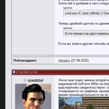
Game.bat и добавим в него след
Цитата:
cmd.exe /C start /affinity 2 G
Теперь двойной щелчок по данном
Цитата:
Если процессор двухъядерны
Если вы знаете другие способы и
Поблагодарил:
Abradox
(27.09.2022)
27.09.2022, 07:45
grandshot
Лично мне помог именно второй ва
видеокартой GeForce 840m на бор
красноречиво свидетельствуют ск
отображается на графиках произв
режим производительности ни на 