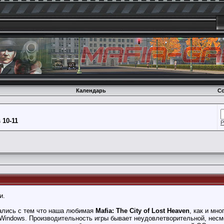
Календарь
Со
10-11
Р
и.
вались с тем что наша любимая
Mafia: The City of Lost Heaven
, как и мн
Windows. Производительность игры бывает неудовлетворительной, несмо