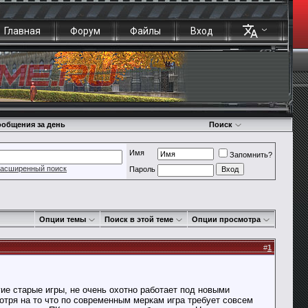
Главная
Форум
Файлы
Вход
общения за день
Поиск
Имя
Запомнить?
асширенный поиск
Пароль
Опции темы
Поиск в этой теме
Опции просмотра
#
1
огие старые игры, не очень охотно работает под новыми
тря на то что по современным меркам игра требует совсем