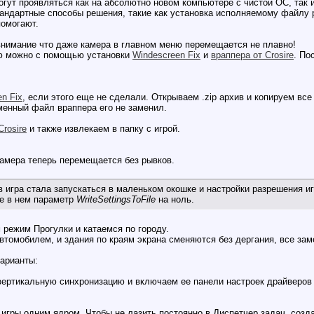
огут проявляться как на абсолютно новом компьютере с чистой ОС, так 
тандартные способы решения, такие как установка исполняемому файлу 
помогают.
внимание что даже камера в главном меню перемещается не плавно!
ию можно с помощью установки
Windescreen Fix
и
враппера от Crosire
. По
n Fix
, если этого еще не сделали. Открываем .zip архив и копируем в
оименный файл враппера его не заменил.
Crosire
и также извлекаем в папку с игрой.
камера теперь перемещается без рывков.
 игра стала запускаться в маленьком окошке и настройки разрешения иг
ите в нем параметр
WriteSettingsToFile
на ноль.
 режим Прогулки и катаемся по городу.
втомобилем, и здания по краям экрана сменяются без дергания, все зам
арианты:
 вертикальную синхронизацию и включаем ее панели настроек драйверо
 игры одним ядром. Чтобы не лазить постоянно в Диспетчер задач, созд