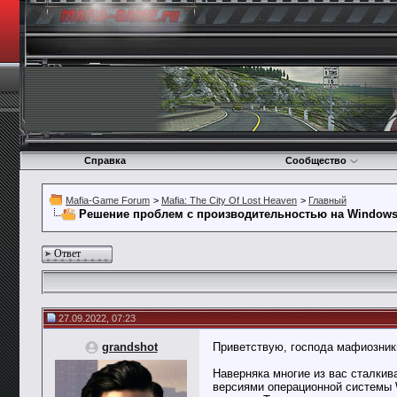
Справка
Сообщество
Mafia-Game Forum
>
Mafia: The City Of Lost Heaven
>
Главный
Решение проблем с производительностью на Windows 
Ответ
27.09.2022, 07:23
grandshot
Приветствую, господа мафиозник
Наверняка многие из вас сталки
версиями операционной системы 