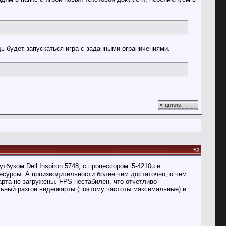
ь будет запускаться игра с заданными ограничениями.
цитата
#
2
уком Dell Inspiron 5748, с процессором i5-4210u и
ресурсы. А производительности более чем достаточно, о чем
арта не загружены. FPS нестабилен, что отчетливо
льный разгон видеокарты (поэтому частоты максимальные) и