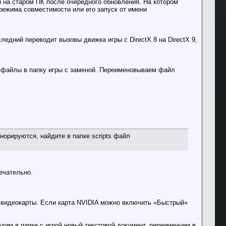
и на старом ПК после очередного обновления. На котором
режима совместимости или его запуск от имени
следний переводит вызовы движка игры с DirectX 8 на DirectX 9,
се файлы в папку игры с заменой. Переименовываем файл
норируются, найдите в папке scripts файл
ечательно.
в видеокарты. Если карта NVIDIA можно включить «Быстрый»
адим в папке с игрой новый текстовой документ, переименуем в