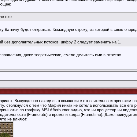
ующее:
ame.exe
у батнику будет открывать Командную строку, из которой в свою очеред
й без дополнительных потоков, цифру 2 следует заменить на 1.
справления, даже теоретические, смело делитесь ими в ответах.
риант. Вынужденно находясь в компании с относительно стареньким ноутб
ту, столкнулся с тем что Мафия никак не хотела использовать все его 
риншоты: по графику MSI Afterburner видно, что ни процессор ни видеок
одительности (Framerate) и времени кадра (Frametime). Даже принудите
что не влияют.