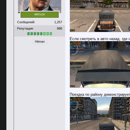
#667e34
Сообщений:
1,257
Репутация:
988
Если смотреть в авто назад, где
Hitman
Поездка по району демонстрирует