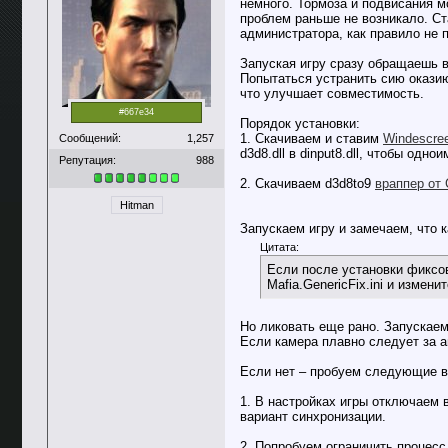
немного. Тормоза и подвисания м
проблем раньше не возникало. С
администратора, как правило не 
Запуская игру сразу обращаешь 
Попытаться устранить сию оказ
что улучшает совместимость.
#667e34
Порядок установки:
1. Скачиваем и ставим
Windescree
Сообщений:
1,257
d3d8.dll в dinput8.dll, чтобы одн
Репутация:
988
2. Скачиваем d3d8to9
враппер от 
Hitman
Запускаем игру и замечаем, что 
Цитата:
Если после установки фиксов
Mafia.GenericFix.ini и измен
Но ликовать еще рано. Запускаем
Если камера плавно следует за а
Если нет – пробуем следующие в
1. В настройках игры отключаем
вариант синхронизации.
2. Попробуем ограничить процесс