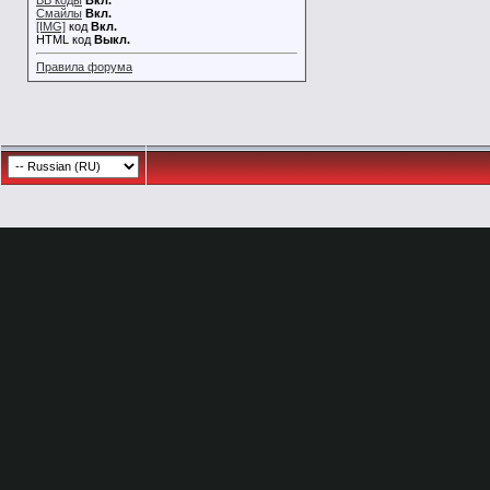
BB коды
Вкл.
Смайлы
Вкл.
[IMG]
код
Вкл.
HTML код
Выкл.
Правила форума