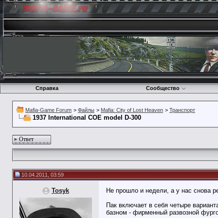
Справка
Сообщество
Mafia-Game Forum
>
Файлы
>
Mafia: City of Lost Heaven
>
Транспорт
1937 International COE model D-300
Ответ
10.04.2011, 03:59
Tosyk
Не прошло и недели, а у нас снова р
Пак включает в себя четыре варианта
базном - фирменный развозной фургон