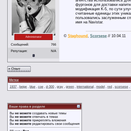
агентства использовались для
фургонов для доставки напитк
модификация K-5, по сути улу
считанные единицы этих уникал
пользовались заслуженным спр
имя на Navistar.
-------------------------------
©
Staghound
,
Scorsese
// 10.04.11
Administrator
Сообщений:
766
Репутация:
N/A
Ответ
Метки
1937
,
beige
,
blue
,
coe
,
d-300
,
gray
,
green
,
international
,
model
,
red
,
scorsese
,
Ваши права в разделе
Вы
не можете
создавать новые темы
Вы
не можете
отвечать в темах
Вы
не можете
прикреплять вложения
Вы
не можете
редактировать свои сообщения