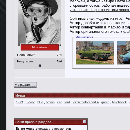
мелочей, а также четыре цвета н
сгоревший остов, рабочая подвес
установить характеристики чере
Оригинальная модель из игры:
Fo
Автор доработки и конвертации 
Автор конвертации в Мафию и ха
Автор оригинального текста к фа
Миниатюры
Administrator
Сообщений:
766
Репутация:
N/A
Закрыто
Метки
1973
,
3-door
,
blue
,
brown
,
car
,
ford
,
forza motorsport 4
,
green
,
hatchback
,
Ваши права в разделе
Вы
не можете
создавать новые темы