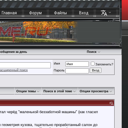
Главная
Форум
Файлы
Вход
общения за день
Поиск
Имя
Запомнить?
асширенный поиск
Пароль
Опции темы
Поиск в этой теме
Опции просмотра
#
1
стал черёд "маленькой беззаботной машины" (как гласил
 геометрия кузова, тщательно проработанный салон до