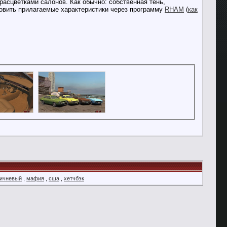
расцветками салонов. Как обычно: собственная тень,
ановить прилагаемые характеристики через программу
RHAM
(
как
ричневый
,
мафия
,
сша
,
хетчбэк