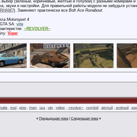
а выбор (зелёный, коричневый, жёлтый и голубой) с разными номерами и 
ка, звуки и настройки. Для правильной работы модели не забудьте уст
з RHAM?
). Заменяют практически все
Bolt Ace Runabout
.
rza Motorsport 4
в GTA SA:
vite
рактеристик:
~REVOLVER~
йлу:
Viper
mafia
,
mod
,
pinto
,
rham
,
usa
,
vite
,
yellow
,
~revolver~
,
голубой
,
жёлтый
,
зелёный
,
ко
«
Предыдущая тема
|
Следующая тема
»