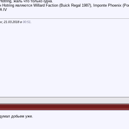
otring, жаль что только одна.
ring являются Willard Faction (Buick Regal 1987), Imponte Phoenix (Pont
A IV
x; 21.03.2018 в
00:51
.
 думал добьем уже.