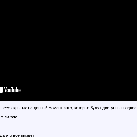
 всех скрытых на данный момент авто, которые будут доступны позднее
м пикапа.
да это все выйдет!