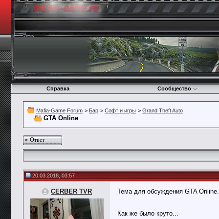
Справка
Сообщество
Mafia-Game Forum
>
Бар
>
Софт и игры
>
Grand Theft Auto
GTA Online
Ответ
20.03.2018, 03:57
CERBER TVR
Тема для обсуждения GTA Online.
Как же было круто...