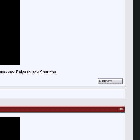
ванием Belyash или Shaurma.
цитата
#
7