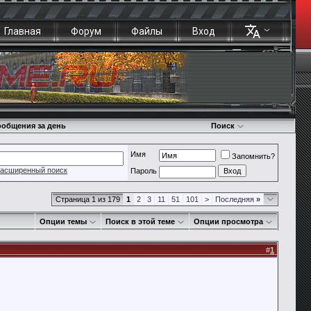
Главная
Форум
Файлы
Вход
общения за день
Поиск
Имя
Запомнить?
асширенный поиск
Пароль
Страница 1 из 179
1
2
3
11
51
101
>
Последняя
»
Опции темы
Поиск в этой теме
Опции просмотра
#
1