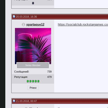
20.03.2018, 16:36
spartaque12
https://socialclub.rockstargames.co
Senior Member
Сообщений:
739
Репутация:
479
Priest
21.03.2018, 00:47