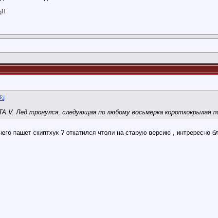
о
!!
A V. Лед тронулся, следующая по любому восьмерка короткокрылая по
 него пашет скиптхук ? откатился чтоли на старую версию , интрересно бл