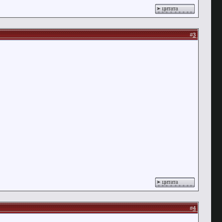
цитата
#
3
цитата
#
4