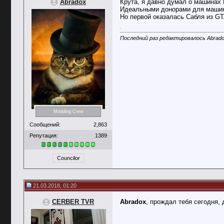
Abradox
Крута, я давно думал о машинах H
Идеальными донорами для машин Hot
Но первой оказалась Сабля из GT
Последний раз редактировалось Abrado
Modding Crew
Сообщений:
2,863
Репутация:
1389
Councilor
21.03.2018, 01:20
CERBER TVR
Abradox
, прождал тебя сегодня,