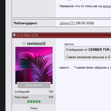
Наверное что-то типа как на
виде
Поблагодарил:
Johnny777
(08.05.2018)
21.03.2018, 12:25
spartaque12
Цитата:
Сообщение от
CERBER TVR
Самая желанная машина в GT
какого ... ? каким блин образом у
Senior Member
Сообщений:
739
Репутация:
479
Priest