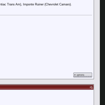
iac Trans Am), Imponte Ruiner (Chevrolet Camaro).
цитата
#
5