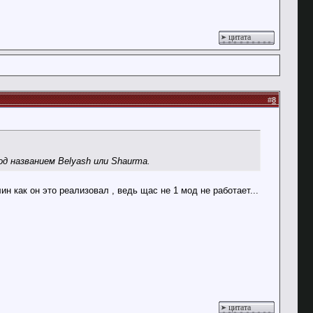
цитата
#
8
д названием Belyash или Shaurma.
ин как он это реализовал , ведь щас не 1 мод не работает...
цитата