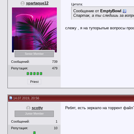
spartaque12
Цитата:
Сообщение от
EmptyBowl
Спартак, а ты следишь за вопр
слежу , я на тупорылые вопросы прос
Senior Member
Сообщений:
739
Репутация:
479
Priest
14.07.2019, 20:56
scotty
Ребят, есть зеркало на торрент фа
Junior Member
Сообщений:
1
Репутация:
10