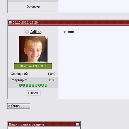
Detective
08.10.2018, 17:29
Adilka
готово
КАУНТАЧ ENJOYER
Сообщений:
1,040
Репутация:
1109
Hitman
Ответ
Ваши права в разделе