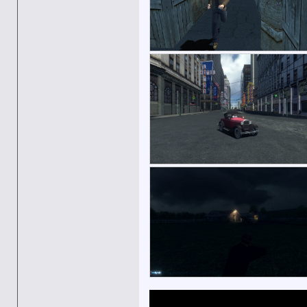
gangstervano
А есть ли какая-то...
20.01.2019,
01:55
Abradox
только переустанавливать
20.01.2019,
13:24
spartaque12
блин, надо чето делать с...
27.01.2019,
23:28
El Padrino
https://www.youtube.com/watch?...
21.03.2019,
11:25
SLON
Овощной обзор какой-то. ...
22.03.2019,
23:02
spartaque12
о норм, о мафии еще не...
21.03.2019,
17:37
CERBER TVR
Я кстати недавно видел на YT ...
22.03.2019,
22:51
Abradox
Нет зеркала к сожалению. И...
14.07.2019,
23:26
Streetball
А я всё раздаю...
15.07.2019,
13:35
EmptyBowl
Дайте и мне торрент. Я скачаю...
15.07.2019,
13:50
Streetball
Торрент-файл в аттаче, в...
17.07.2019,
12:28
Streetball
Абра, подвесь аттач в первый...
04.12.2019,
15:26
JonnyGTS
Добавлено через 2 минуты ...
07.01.2020,
01:27
sp!nat
Составил список замеченных...
23.07.2019,
01:46
JonnyGTS
Подскажите, после установки...
06.01.2020,
02:37
Abradox
Это игра так определяет...
06.01.2020,
12:24
Abradox
Вероятно видеокарта...
07.01.2020,
02:06
Firefox3860
Мафия хоть и...
07.01.2020,
03:22
JonnyGTS
Изначально ставил без Real...
07.01.2020,
12:21
Mafiafan
Поставил сегодня наш...
01.04.2020,
18:57
spartaque12
ну так в этом и загвоздка,...
01.04.2020,
23:07
Mafiafan
Ну так с хайрес текстурами...
02.04.2020,
18:59