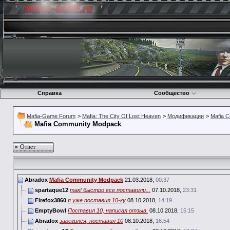
Справка
Сообщество
Mafia-Game Forum
>
Mafia: The City Of Lost Heaven
>
Модификации
>
Mafia 
Mafia Community Modpack
Ответ
Abradox
Mafia Community Modpack
21.03.2018,
00:37
spartaque12
так! быстро все поставили...
07.10.2018,
23:31
Firefox3860
я уже поставил 10-ку
08.10.2018,
14:19
EmptyBowl
Поставил 10, написал отзыв.
08.10.2018,
15:15
Abradox
зарегился, поставил 10
08.10.2018,
16:54