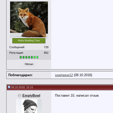
Mafia Modding Crew
Сообщений:
728
Репутация:
852
Hitman
Поблагодарил:
spartaque12
(08.10.2018)
08.10.2018, 15:15
EmptyBowl
Поставил 10, написал отзыв.