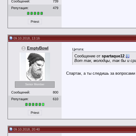
Сообщений:
739
Репутация:
479
Priest
09.10.2018, 13:16
EmptyBowl
Цитата:
Сообщение от
spartaque12
Вот так, молодцы, так бы и сра
Спартак, а ты следишь за вопросами 
Senior Member
Сообщений:
800
Репутация:
610
Priest
09.10.2018, 20:40