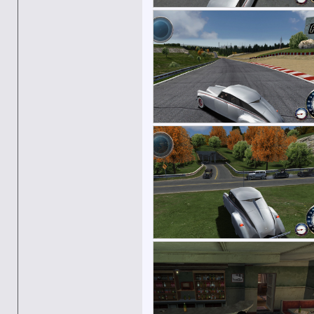
Abradox
надо бы перепроверить, не...
09.07.2019,
02:08
1MAMOHT1
На сколько я понимаю...
09.07.2019,
07:34
Makarsonchek
1MAMOHT1 с перва...
09.07.2019,
10:11
Abradox
Посмотрел новое обновление...
09.07.2019,
18:16
grandshot
Подобное уже делали два...
09.07.2019,
20:45
Firefox3860
Abradox, Ждал такой подробный...
09.07.2019,
20:58
Abradox
Да, работает со включенным...
10.07.2019,
12:42
Firefox3860
Abradox, Щас буду тогда...
10.07.2019,
14:26
grandshot
Ну тогда многоуровневые ЛОДы...
10.07.2019
Abradox
Покатался посмотрел, работает...
10.07.2019,
16:53
Firefox3860
Прекрасно :) То есть теперь...
10.07.2019,
18:53
Abradox
Ты прав. Тут же сломалась...
10.07.2019,
19:31
Дополнительные ответы в подтемах
Makarsonchek
К вашей модификации шикарно...
09.07.2019,
21:18
Abradox
уже не помню как с ним...
10.07.2019,
14:32
Firefox3860
Ладно. Кстати, если делать...
10.07.2019,
14:57
Abradox
так для здания нужны всего 2...
11.07.2019,
00:27
Firefox3860
Лоды делаются не для целых...
11.07.2019,
00:34
grandshot
Можно мелким объектам...
11.07.2019,
00:59
Abradox
В одном из лодов пустота,...
11.07.2019,
02:54
Firefox3860
Вообще, в оригинале - нет....
11.07.2019,
14:10
Firefox3860
а каких именно блоков нужно...
11.07.2019,
01:01