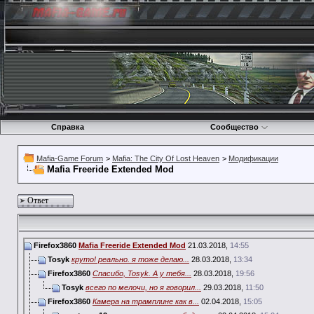
Справка
Сообщество
Mafia-Game Forum
>
Mafia: The City Of Lost Heaven
>
Модификации
Mafia Freeride Extended Mod
Ответ
Firefox3860
Mafia Freeride Extended Mod
21.03.2018,
14:55
Tosyk
круто! реально. я тоже делаю...
28.03.2018,
13:34
Firefox3860
Спасибо, Tosyk. А у тебя...
28.03.2018,
19:56
Tosyk
всего по мелочи, но я говорил...
29.03.2018,
11:50
Firefox3860
Камера на трамплине как в...
02.04.2018,
15:05