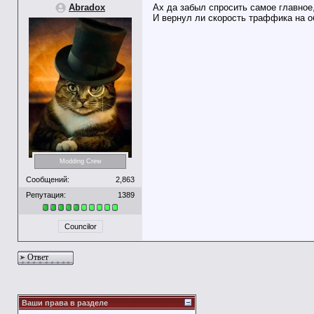
Abradox
Ах да забыл спросить самое главное
DINASTYM
КРАСАВА !!! СПАСИБО ЗА МОД
13.04.2024,
20:14
И вернул ли скорость траффика на 
Modding Crew
Сообщений:
2,863
Репутация:
1389
Councilor
Ответ
Ваши права в разделе