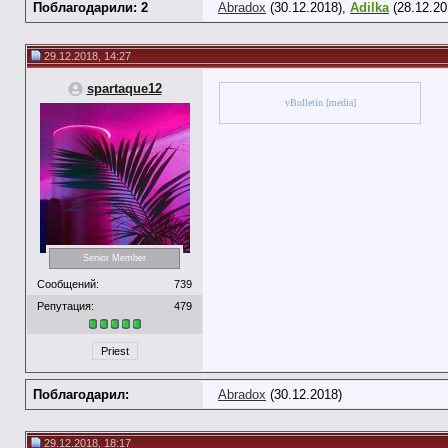
Поблагодарили: 2
Abradox
(30.12.2018),
Adilka
(28.12.20
29.12.2018, 14:27
spartaque12
vBulletin [media]
Senior Member
Сообщений:
739
Репутация:
479
Priest
Поблагодарил:
Abradox
(30.12.2018)
29.12.2018, 18:17