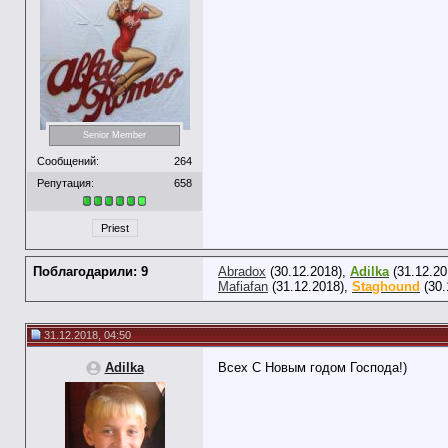
Senior Member
Сообщений:
264
Репутация:
658
Priest
Поблагодарили: 9
Abradox
(30.12.2018),
Adilka
(31.12.20
Mafiafan
(31.12.2018),
Staghound
(30.
31.12.2018, 04:50
Adilka
Всех С Новым годом Господа!)