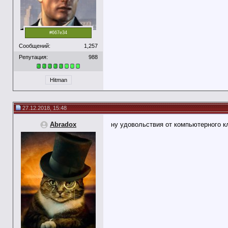
#667e34
Сообщений:
1,257
Репутация:
988
Hitman
27.12.2018, 15:48
Abradox
ну удовольствия от компьютерного к