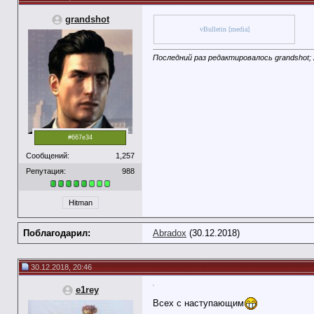
grandshot
vBulletin [media]
Последний раз редактировалось grandshot; 
#667e34
Сообщений:
1,257
Репутация:
988
Hitman
Поблагодарил:
Abradox
(30.12.2018)
30.12.2018, 20:46
e1rey
Всех с наступающим