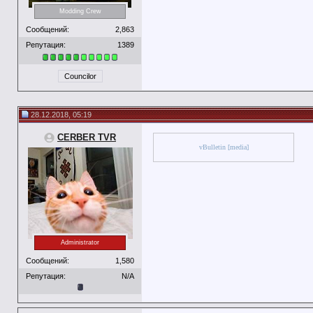
Modding Crew
Сообщений:
2,863
Репутация:
1389
Councilor
28.12.2018, 05:19
CERBER TVR
vBulletin [media]
Administrator
Сообщений:
1,580
Репутация:
N/A