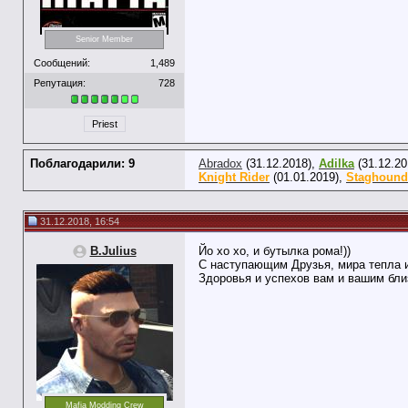
Senior Member
Сообщений:
1,489
Репутация:
728
Priest
Поблагодарили: 9
Abradox
(31.12.2018),
Adilka
(31.12.20
Knight Rider
(01.01.2019),
Staghound
31.12.2018, 16:54
B.Julius
Йо хо хо, и бутылка рома!))
С наступающим Друзья, мира тепла 
Здоровья и успехов вам и вашим близ
Mafia Modding Crew