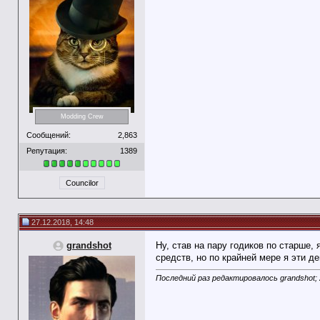
Modding Crew
Сообщений:
2,863
Репутация:
1389
Councilor
27.12.2018, 14:48
grandshot
Ну, став на пару годиков по старше
средств, но по крайней мере я эти д
Последний раз редактировалось grandshot; 