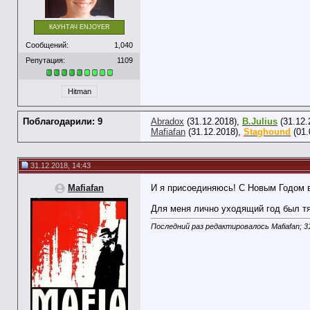
КАУНТАЧ ENJOYER
Сообщений:
1,040
Репутация:
1109
Hitman
Поблагодарили: 9
Abradox
(31.12.2018),
B.Julius
(31.12.
Mafiafan
(31.12.2018),
Staghound
(01.
31.12.2018, 14:43
Mafiafan
И я присоединяюсь! С Новым Годом ва
Для меня лично уходящий год был тяж
Последний раз редактировалось Mafiafan; 3