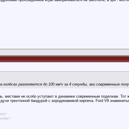
на колёсах разгоняются до 100 км/ч за 4 секунды, аки современные по
2:57
шь, местами не особо уступают в динамике современным поделкам. Тот 
удучи трехтонной бандурой с аэродинамикой кирпича. Ford V8 знамениты
.
уну!
войну!