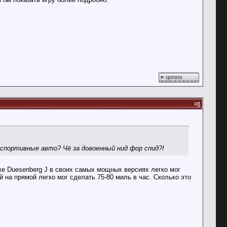
цитата
#
8
луспортивные авто? Чё за довоенный нид фор спид?!
же Duesenberg J в своих самых мощных версиях легко мог
й на прямой легко мог сделать 75-80 миль в час. Сколько это