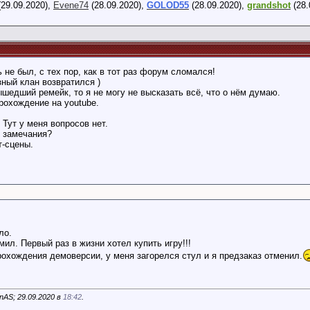
29.09.2020),
Evene74
(28.09.2020),
GOLOD55
(28.09.2020),
grandshot
(28.
37
ь не был, с тех пор, как в тот раз форум сломался!
ный клан возвратился )
шедший ремейк, то я не могу не высказать всё, что о нём думаю.
рохождение на youtube.
 Тут у меня вопросов нет.
е замечания?
2:48
т-сцены.
ло.
ил. Первый раз в жизни хотел купить игру!!!
рохождения демоверсии, у меня загорелся стул и я предзаказ отменил.
nAS; 29.09.2020 в
18:42
.