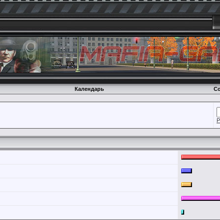
Календарь
Со
Р