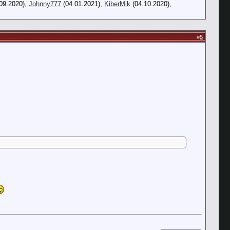
09.2020),
Johnny777
(04.01.2021),
KiberMik
(04.10.2020),
#
5