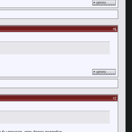
цитата
#
6
цитата
#
7
 бы показать игру более подробно.