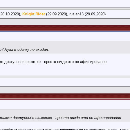
26.10.2020),
Knight Rider
(29.09.2020),
ruslan13
(29.09.2020)
9
? Лука в сделку не входил.
же доступны в сюжетке - просто нигде это не афишированно
о также доступны в сюжетке - просто нигде это не афишированно
одробным прохождением игры заморачиваться не захотели, а зря - могли