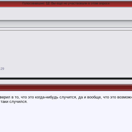
Голосовавшие:
12
. Вы ещё не участвовали в этом опросе
:29
0
верил в то, что это когда-нибудь случится, да и вообще, что это возмож
 таки случился.
0,
19:52