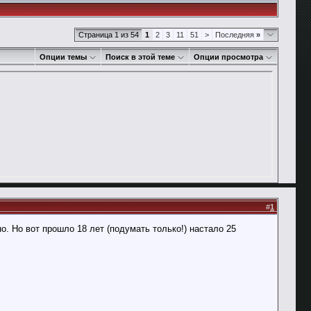
Страница 1 из 54
1
2
3
11
51
>
Последняя
»
Опции темы
Поиск в этой теме
Опции просмотра
#
1
но. Но вот прошло 18 лет (подумать только!) настало 25