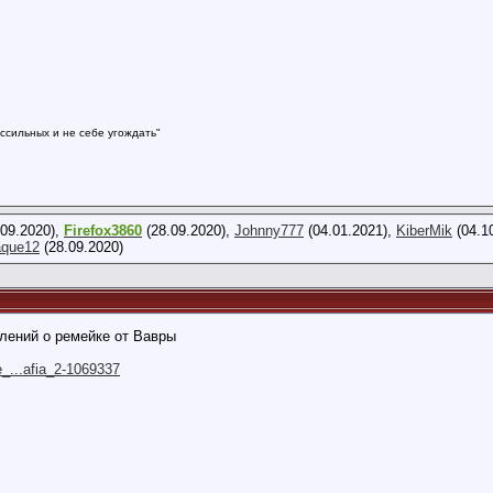
58
ссильных и не себе угождать"
09.2020),
Firefox3860
(28.09.2020),
Johnny777
(04.01.2021),
KiberMik
(04.1
aque12
(28.09.2020)
лений о ремейке от Вавры
e_...afia_2-1069337
4