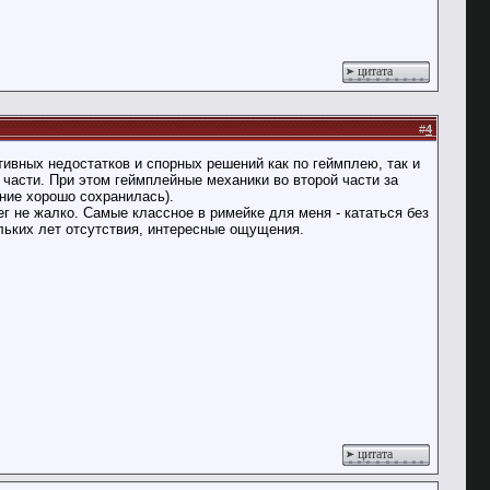
цитата
#
4
ивных недостатков и спорных решений как по геймплею, так и
 части. При этом геймплейные механики во второй части за
ние хорошо сохранилась).
ег не жалко. Самые классное в римейке для меня - кататься без
льких лет отсутствия, интересные ощущения.
цитата