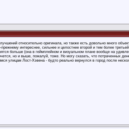
:07
13:41
8
лучшений относительно оригинала, но также есть довольно много объект
о-прежнему интереснее, сильнее и целостнее второй и тем более третьей
ятся больше (она в геймплейном и визуальном плане вообще на удивле
чется, но и выше, пожалуй, тоже. Но могу сказать, что потраченных ден
мся улицам Лост-Хэвена - будто реально вернулся в город после неско
:09
26