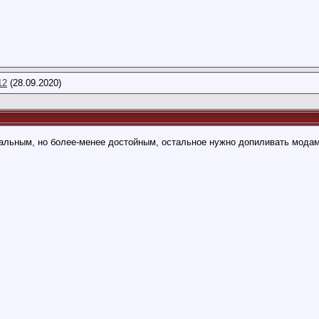
42
12
(28.09.2020)
альным, но более-менее достойным, остальное нужно допиливать мода
58