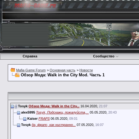
Справка
Сообщество
Mafia-Game Forum
>
Основная часть
>
Новости
Обзор Мода: Walk in the City Mod. Часть 1
Tosyk
Обзор Мода: Walk in the City...
16.04.2020,
21:07
alex5995
Tosyk, Подскажи, пожалуйста,...
05.05.2020,
20:43
Kaiser
FRAPS
06.05.2020,
09:01
Tosyk
да, фрапс, как нистранно...
07.05.2020,
16:07