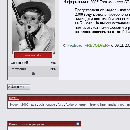
Информация о
2005 Ford Mustang GT
Представленная модель являетс
2009 году модель претерпела 
цилиндр и системой изменения
за 5.1 сек. На выбор устанав
противотуманными фарами в ре
осталась зависимая с тягой П
-------------------------------
©
Foxboro
,
~REVOLVER~
// 09.11.20
Administrator
Сообщений:
766
Репутация:
N/A
Закрыто
Метки
2-door
,
2005
,
ace
,
bolt
,
coupe
,
ford
,
foxboro
,
green
,
legend lime
,
mafia
,
mod
,
m
Ваши права в разделе