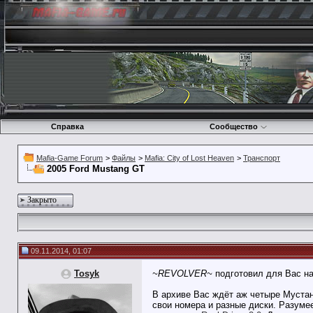
Справка
Сообщество
Mafia-Game Forum
>
Файлы
>
Mafia: City of Lost Heaven
>
Транспорт
2005 Ford Mustang GT
Закрыто
09.11.2014, 01:07
Tosyk
~REVOLVER~
подготовил для Вас на
В архиве Вас ждёт аж четыре Мустанг
свои номера и разные диски. Разуме