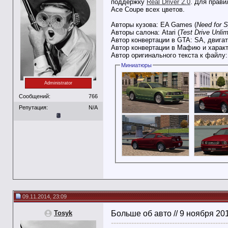
поддержку
Real Driver 2.0
. Для прав
Ace Coupe всех цветов.
Авторы кузова: EA Games (
Need for 
Авторы салона: Atari (
Test Drive Unlim
Автор конвертации в GTA: SA, двигат
Автор конвертации в Мафию и харак
Автор оригинального текста к файлу
Миниатюры
Administrator
Сообщений:
766
Репутация:
N/A
09.11.2014, 23:09
Tosyk
Больше об авто // 9 ноября 20
----------------------------------------------