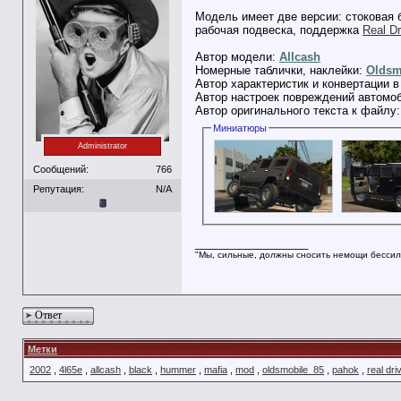
Модель имеет две версии: стоковая 
рабочая подвеска, поддержка
Real Dr
Автор модели:
Allcash
Номерные таблички, наклейки:
Oldsm
Автор характеристик и конвертации в
Автор настроек повреждений автомо
Автор оригинального текста к файлу
Миниатюры
Administrator
Сообщений:
766
Репутация:
N/A
__________________
"Мы, сильные, должны сносить немощи бессил
Ответ
Метки
2002
,
4l65e
,
allcash
,
black
,
hummer
,
mafia
,
mod
,
oldsmobile_85
,
pahok
,
real dri