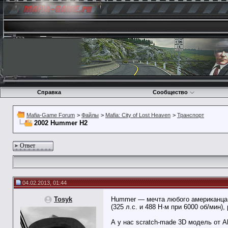
Справка
Сообщество
Mafia-Game Forum
>
Файлы
>
Mafia: City of Lost Heaven
>
Транспорт
2002 Hummer H2
Ответ
04.02.2013, 01:44
Tosyk
Hummer — мечта любого американца.
(325 л.с. и 488 Н·м при 6000 об/мин
А у нас scratch-made 3D модель от A