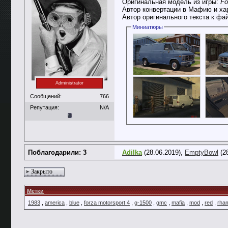
Оригинальная модель из игры:
Fo
Автор конвертации в Мафию и ха
Автор оригинального текста к фа
Миниатюры
Administrator
Сообщений:
766
Репутация:
N/A
Поблагодарили: 3
Adilka
(28.06.2019),
EmptyBowl
(2
Закрыто
Метки
1983
,
america
,
blue
,
forza motorsport 4
,
g-1500
,
gmc
,
mafia
,
mod
,
red
,
rha