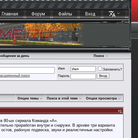
Главная
Форум
Файлы
Вход
общения за день
Поиск
Имя
Запомнить?
асширенный поиск
Пароль
Опции темы
Поиск в этой теме
Опции просмотра
#
1
 в 80-ых сериала Команда «А».
ательно проработан внутри и снаружи. В архиве три варианта
остов, рабочую подвеска, звуки и реалистичные настройки.