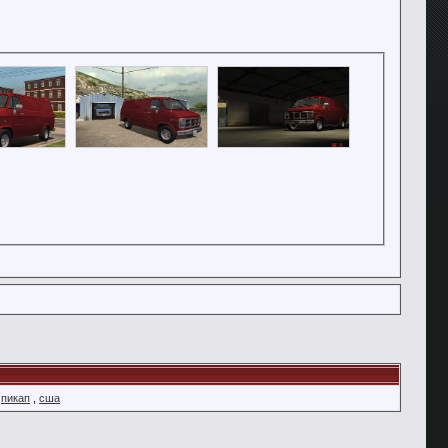
,
пикап
,
сша