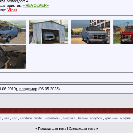
rza Motorsport 4
рактеристик:
~REVOLVER~
йлу:
Viper
8.06.2019),
владимир
(05.05.2023)
m
,
usa
,
van
,
vandura
,
white
,
~revolver~
,
америка
,
белый
,
голубой
,
красный
,
мафия
«
Предыдущая тема
|
Следующая тема
»