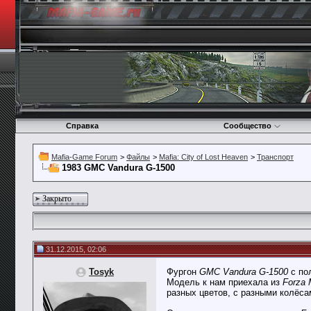
Справка
Сообщество
Mafia-Game Forum
>
Файлы
>
Mafia: City of Lost Heaven
>
Транспорт
1983 GMC Vandura G-1500
Закрыто
31.12.2015, 02:06
Tosyk
Фургон
GMC Vandura G-1500
с по
Модель к нам приехала из
Forza 
разных цветов, с разными колёса