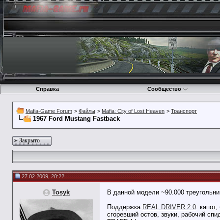
Справка
Сообщество
Mafia-Game Forum
>
Файлы
>
Mafia: City of Lost Heaven
>
Транспорт
1967 Ford Mustang Fastback
Закрыто
27.02.2009, 20:22
Tosyk
В данной модели ~90.000 треугольни
Поддержка
REAL DRIVER 2.0
: капот
сгоревший остов, звуки, рабочий спи