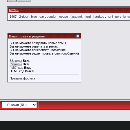
Метки
1967
,
2-door
,
blue
,
car
,
condor
,
coupe
,
fastback
,
ford
,
hardtop
,
hot import nights
Ваши права в разделе
Вы
не можете
создавать новые темы
Вы
не можете
отвечать в темах
Вы
не можете
прикреплять вложения
Вы
не можете
редактировать свои сообщения
BB коды
Вкл.
Смайлы
Вкл.
[IMG]
код
Вкл.
HTML код
Выкл.
Правила форума