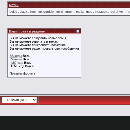
Метки
beige
,
black
,
blue
,
convertible
,
cord
,
green
,
mafia
,
mod
,
mutagen
,
real driver
,
re
Ваши права в разделе
Вы
не можете
создавать новые темы
Вы
не можете
отвечать в темах
Вы
не можете
прикреплять вложения
Вы
не можете
редактировать свои сообщения
BB коды
Вкл.
Смайлы
Вкл.
[IMG]
код
Вкл.
HTML код
Выкл.
Правила форума