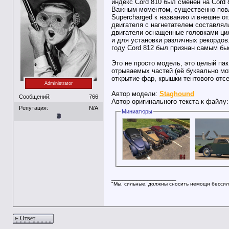
индекс Cord 810 был сменён на Cord
Важным моментом, существенно повл
Supercharged к названию и внешне 
двигателя с нагнетателем составляла
двигатели оснащенные головками ци
и для установки различных рекордов
году Cord 812 был признан самым б
Это не просто модель, это целый па
отрываемых частей (её буквально мож
открытие фар, крышки тентового отсе
Administrator
Автор модели:
Staghound
Сообщений:
766
Автор оригинального текста к файлу
Репутация:
N/A
Миниатюры
__________________
"Мы, сильные, должны сносить немощи бессил
Ответ