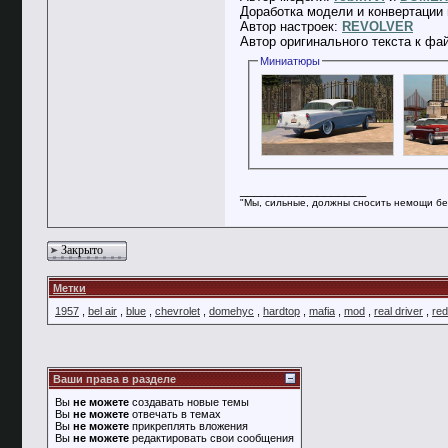
Доработка модели и конвертации 
Автор настроек:
REVOLVER
Автор оригинального текста к фа
Миниатюры
__________________
"Мы, сильные, должны сносить немощи бе
Закрыто
Метки
1957
,
bel air
,
blue
,
chevrolet
,
domehyc
,
hardtop
,
mafia
,
mod
,
real driver
,
red
Ваши права в разделе
Вы
не можете
создавать новые темы
Вы
не можете
отвечать в темах
Вы
не можете
прикреплять вложения
Вы
не можете
редактировать свои сообщения