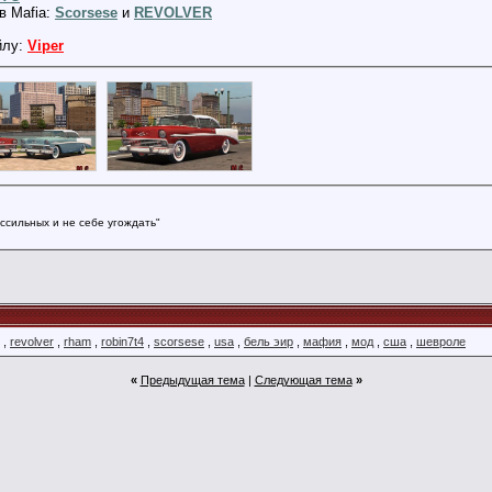
в Mafia:
Scorsese
и
REVOLVER
йлу:
Viper
ссильных и не себе угождать"
,
revolver
,
rham
,
robin7t4
,
scorsese
,
usa
,
бель эир
,
мафия
,
мод
,
сша
,
шевроле
«
Предыдущая тема
|
Следующая тема
»