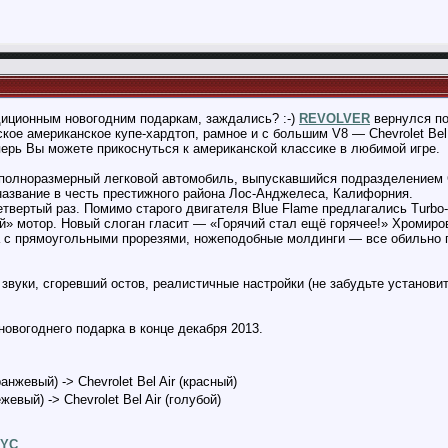
диционным новогодним подаркам, заждались? :-)
REVOLVER
вернулся по
ое американское купе-хардтоп, рамное и с большим V8 — Chevrolet Bel A
ерь Вы можете прикоснуться к американской классике в любимой игре.
й полноразмерный легковой автомобиль, выпускавшийся подразделением Ch
 название в честь престижного района Лос-Анджелеса, Калифорния.
четвертый раз. Помимо старого двигателя Blue Flame предлагались Turbo-F
ий» мотор. Новый слоган гласит — «Горячий стал ещё горячее!» Хроми
 с прямоугольными прорезями, ножеподобные молдинги — все обильно 
звуки, сгоревший остов, реалистичные настройки (не забудьте установ
новогоднего подарка в конце декабря 2013.
анжевый) -> Chevrolet Bel Air (красный)
жевый) -> Chevrolet Bel Air (голубой)
YC