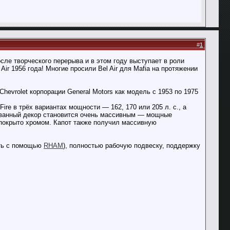
#
1
сле творческого перерыва и в этом году выступает в роли
ir 1956 года! Многие просили Bel Air для Mafia на протяжении
evrolet корпорации General Motors как модель с 1953 по 1975
ire в трёх вариантах мощности — 162, 170 или 205 л. с., а
рованный декор становится очень массивным — мощные
покрыто хромом. Капот также получил массивную
ить с помощью
RHAM
), полностью рабочую подвеску, поддержку