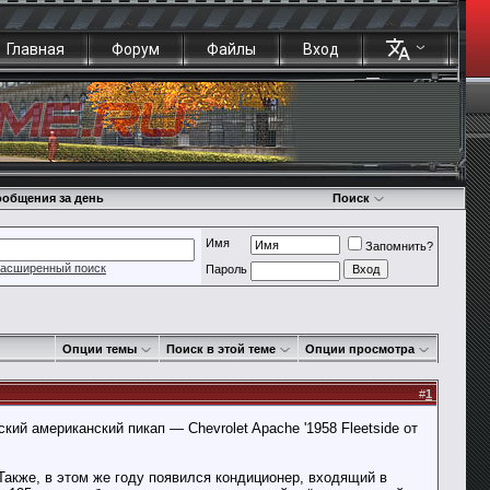
Главная
Форум
Файлы
Вход
общения за день
Поиск
Имя
Запомнить?
асширенный поиск
Пароль
Опции темы
Поиск в этой теме
Опции просмотра
#
1
ий американский пикап — Chevrolet Apache '1958 Fleetside от
Также, в этом же году появился кондиционер, входящий в