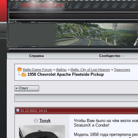
Справка
Сообщество
Mafia-Game Forum
>
Файлы
>
Mafia: City of Lost Heaven
>
Транспорт
1958 Chevrolet Apache Fleetside Pickup
Ответ
31.12.2012, 14:11
Tosyk
Чтобы Вам было на чём везти нов
StratumX и Condor!
Модель 1958 года претерпела рес