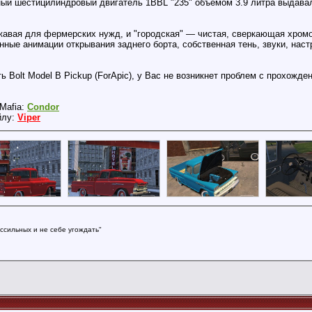
й шестицилиндровый двигатель 1BBL "235" объёмом 3.9 литра выдавал 
ржавая для фермерских нужд, и "городская" — чистая, сверкающая хром
нные анимации открывания заднего борта, собственная тень, звуки, наст
 Bolt Model B Pickup (ForApic), у Вас не возникнет проблем с прохожде
Mafia:
Condor
йлу:
Viper
ссильных и не себе угождать"