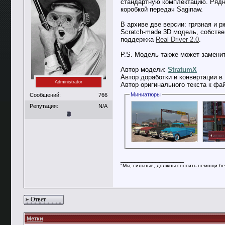
стандартную комплектацию. Рядны
коробкой передач Saginaw.
В архиве две версии: грязная и 
Scratch-made 3D модель, собстве
поддержка
Real Driver 2.0
.
P.S. Модель также может заменить
Автор модели:
StratumX
Автор доработки и конвертации в 
Administrator
Автор оригинального текста к фа
Миниатюры
Сообщений:
766
Репутация:
N/A
__________________
"Мы, сильные, должны сносить немощи бе
Ответ
Метки