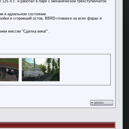
125 л.с. и работал в паре с механической трёхступенчатой
ом в идеальном состоянии.
ройки и сгоревший остов, BBRD-гловинги на всех фарах и
нием миссии "Сделка века!".
цитата