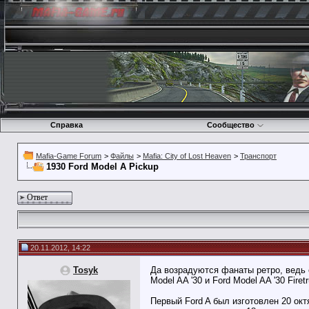
Справка
Сообщество
Mafia-Game Forum
>
Файлы
>
Mafia: City of Lost Heaven
>
Транспорт
1930 Ford Model A Pickup
Ответ
20.11.2012, 14:22
Tosyk
Да возрадуются фанаты ретро, ведь 
Model AA '30 и Ford Model AA '30 Firet
Первый Ford A был изготовлен 20 окт