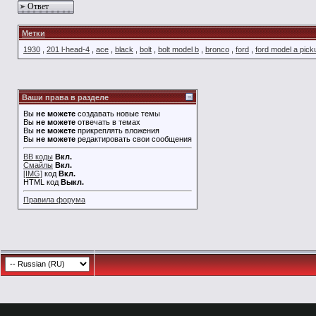
Ответ
Метки
1930
,
201 l-head-4
,
ace
,
black
,
bolt
,
bolt model b
,
bronco
,
ford
,
ford model a pick
Ваши права в разделе
Вы
не можете
создавать новые темы
Вы
не можете
отвечать в темах
Вы
не можете
прикреплять вложения
Вы
не можете
редактировать свои сообщения
BB коды
Вкл.
Смайлы
Вкл.
[IMG]
код
Вкл.
HTML код
Выкл.
Правила форума