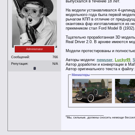
выпускался в течение 18 лет.
На модели устанавливался 4-цилиндр
модельного года была первой модель
рычагом КПП в отличие от предыдущи
окантовка фар изготавливается из н
преемником стал Ford Model B (1932)
Тщательно проработанная 3D модель 
Real Driver 2.0. В архиве имеются м
Administrator
Модели протестированы и полностью 
Сообщений:
766
Авторы модели:
newuser
,
Lucky49
,
S
Репутация:
N/A
Автор доработки и конвертации в Maf
Автор оригинального текста к файлу
Миниатюры
__________________
"Мы, сильные, должны сносить немощи бессил