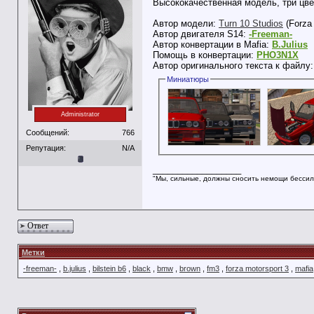
Высококачественная модель, три цвет
Автор модели:
Turn 10 Studios
(Forza 
Автор двигателя S14:
-Freeman-
Автор конвертации в Mafia:
B.Julius
Помощь в конвертации:
PHO3N1X
Автор оригинального текста к файлу
Миниатюры
Administrator
Сообщений:
766
Репутация:
N/A
__________________
"Мы, сильные, должны сносить немощи бессил
Ответ
Метки
-freeman-
,
b.julius
,
bilstein b6
,
black
,
bmw
,
brown
,
fm3
,
forza motorsport 3
,
mafia