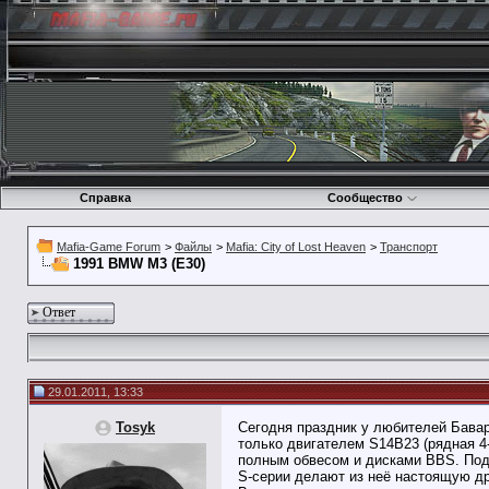
Справка
Сообщество
Mafia-Game Forum
>
Файлы
>
Mafia: City of Lost Heaven
>
Транспорт
1991 BMW M3 (E30)
Ответ
29.01.2011, 13:33
Tosyk
Сегодня праздник у любителей Бавар
только двигателем S14B23 (рядная 4-
полным обвесом и дисками BBS. Подв
S-серии делают из неё настоящую д