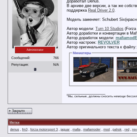
доработал Denus.
В архиве две версии, а так же собст
поддержка
Real Driver 2.0
.
Модель заменяет: Schubert Six(красны
Автор модели:
Turn 10 Studios
(Forza 
Автор доработки и конвертации в Maf
Автор доработок модели:
mafiamod
Автор настроек:
REVOLVER
Автор оригинального текста к файлу
Administrator
Миниатюры
Сообщений:
766
Репутация:
N/A
__________________
"Мы, сильные, должны сносить немощи бессил
Закрыто
Метки
denus
,
fm3
,
forza motorsport 3
,
jaguar
,
mafia
,
mafiamoder
,
mod
,
pahok
,
red
,
rev