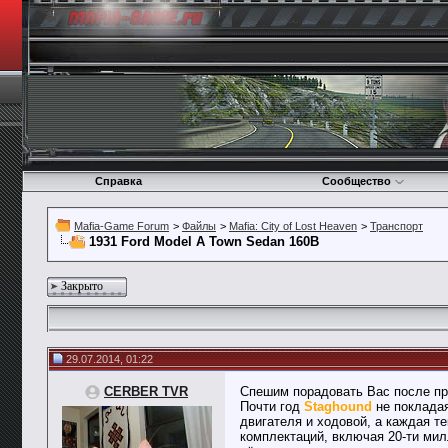
Справка
Сообщество
Mafia-Game Forum
>
Файлы
>
Mafia: City of Lost Heaven
>
Транспорт
1931 Ford Model A Town Sedan 160B
Закрыто
29.07.2014, 01:22
CERBER TVR
Спешим порадовать Вас после пр
Почти год
Staghound
не покладая
двигателя и ходовой, а каждая т
комплектаций, включая 20-ти ми