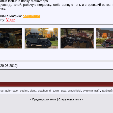
апки Bonus в папку Mafia\maps.
ся деталей, рабочую подвеску, собственную тень и сгоревший остов, п
тке.
тации в Мафию:
Staghound
йлу:
Viper
29.06.2019)
,
scratch-made
,
sedan
,
slant
,
staghound
,
town
,
usa
,
windshield
,
аутентичный
,
зелёный
«
Предыдущая тема
|
Следующая тема
»