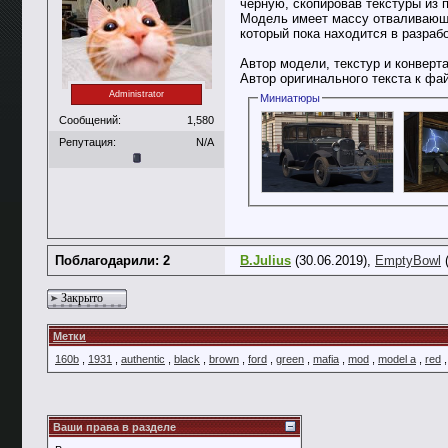
чёрную, скопировав текстуры из п
Модель имеет массу отваливающих
который пока находится в разрабо
Автор модели, текстур и конвер
Автор оригинального текста к фа
Administrator
Миниатюры
Сообщений:
1,580
Репутация:
N/A
Поблагодарили: 2
B.Julius
(30.06.2019),
EmptyBowl
(
Закрыто
Метки
160b
,
1931
,
authentic
,
black
,
brown
,
ford
,
green
,
mafia
,
mod
,
model a
,
red
Ваши права в разделе