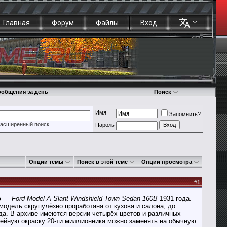
Главная
Форум
Файлы
Вход
общения за день
Поиск
Имя
Запомнить?
асширенный поиск
Пароль
Опции темы
Поиск в этой теме
Опции просмотра
#
1
ью —
Ford Model A Slant Windshield Town Sedan 160B
1931 года.
 модель скрупулёзно проработана от кузова и салона, до
да. В архиве имеются версии четырёх цветов и различных
лейную окраску 20-ти миллионника можно заменять на обычную