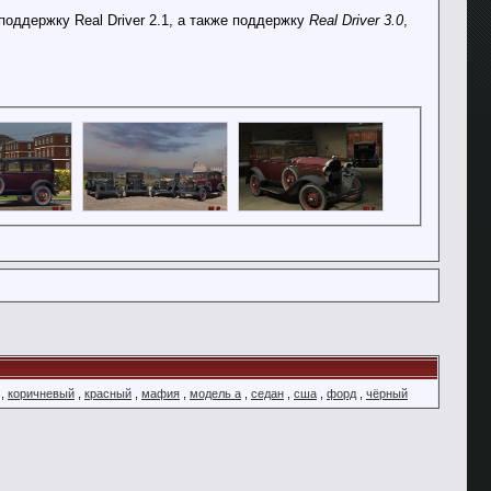
оддержку Real Driver 2.1, а также поддержку
Real Driver 3.0
,
,
коричневый
,
красный
,
мафия
,
модель а
,
седан
,
сша
,
форд
,
чёрный