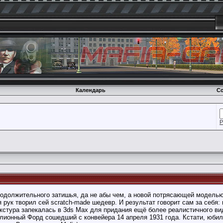
Календарь
Со
Р
одолжительного затишья, да не абы чем, а новой потрясающей модел
 рук творил сей scratch-made шедевр. И результат говорит сам за себя:
екстура запекалась в 3ds Max для придания ещё более реалистичного ви
ллионный Форд сошедший с конвейера 14 апреля 1931 года. Кстати, юби