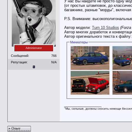
У нас Вы найдёте не просто одну мод
(от простых штамповок, до классичес
багажнике, разные "морды", включая
P.S. Внимание: высокополигональные
Автор модели:
Turn 10 Studios
(Forza
Автор многих доработок и конвертаци
Автор оригинального текста к файлу
Миниатюры
Administrator
Сообщений:
766
Репутация:
N/A
__________________
"Мы, сильные, должны сносить немощи бессил
Ответ