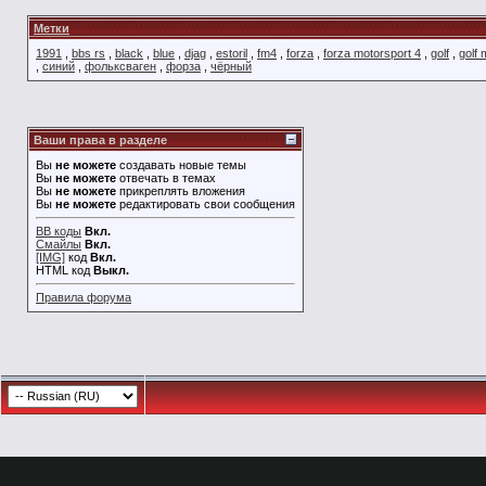
Метки
1991
,
bbs rs
,
black
,
blue
,
djag
,
estoril
,
fm4
,
forza
,
forza motorsport 4
,
golf
,
golf
,
синий
,
фольксваген
,
форза
,
чёрный
Ваши права в разделе
Вы
не можете
создавать новые темы
Вы
не можете
отвечать в темах
Вы
не можете
прикреплять вложения
Вы
не можете
редактировать свои сообщения
BB коды
Вкл.
Смайлы
Вкл.
[IMG]
код
Вкл.
HTML код
Выкл.
Правила форума