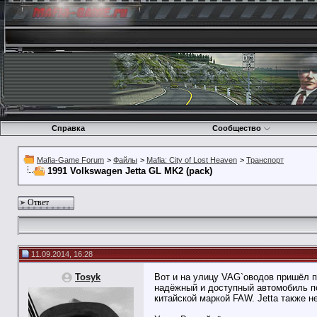
Справка
Сообщество
Mafia-Game Forum
>
Файлы
>
Mafia: City of Lost Heaven
>
Транспорт
1991 Volkswagen Jetta GL MK2 (pack)
Ответ
11.09.2014, 16:28
Tosyk
Вот и на улицу VAG`оводов пришёл п
надёжный и доступный автомобиль по
китайской маркой FAW. Jetta также 