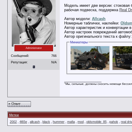
Модель имеет две версии: стоковая 
рабочая подвеска, поддержка
Real Dr
Автор модели:
Allcash
Номерные таблички, наклейки:
Oldsm
Автор характеристик и конвертации в
Автор настроек повреждений автомо
Автор оригинального текста к файлу
Миниатюры
Administrator
Сообщений:
766
Репутация:
N/A
__________________
"Мы, сильные, должны сносить немощи бессил
Ответ
Метки
2002
,
4l65e
,
allcash
,
black
,
hummer
,
mafia
,
mod
,
oldsmobile_85
,
pahok
,
real dri