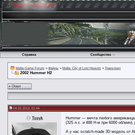
Справка
Сообщество
Mafia-Game Forum
>
Файлы
>
Mafia: City of Lost Heaven
>
Транспорт
2002 Hummer H2
Ответ
04.02.2013, 01:44
Tosyk
Hummer — мечта любого американца.
(325 л.с. и 488 Н·м при 6000 об/мин
А у нас scratch-made 3D модель от A