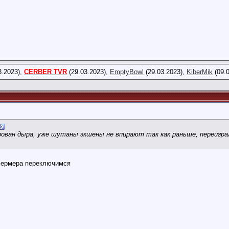
3.2023),
CERBER TVR
(29.03.2023),
EmptyBowl
(29.03.2023),
KiberMik
(09.0
ован дыра, уже шутаны экшены не впирают так как раньше, переиграл
фермера переключимся