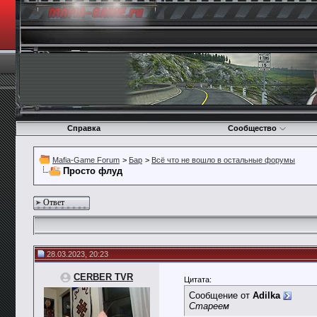
Справка
Сообщество
Mafia-Game Forum
>
Бар
>
Всё что не вошло в остальные форумы
Просто флуд
Ответ
28.03.2023, 20:23
CERBER TVR
Цитата:
Сообщение от
Adilka
Стареем