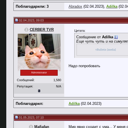
Поблагодарили: 3
Abradox
(02.04.2023),
Adilka
(02.0
02.04.2023, 09:03
CERBER TVR
Цитата:
Сообщение от
Adilka
Еще чуть чуть и на симуля
vBulletin [media]
Надо попробовать
Administrator
Сообщений:
1,580
Репутация:
N/A
Поблагодарил:
Adilka
(02.04.2023)
01.05.2023, 07:10
Mafiafan
Мир явно сходит с ума... У меня 