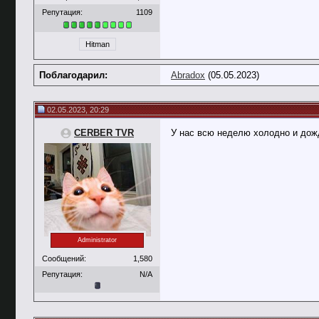
Репутация:
1109
Hitman
Поблагодарил:
Abradox
(05.05.2023)
02.05.2023, 20:29
CERBER TVR
У нас всю неделю холодно и дож
Administrator
Сообщений:
1,580
Репутация:
N/A