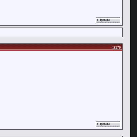
цитата
#
2179
цитата