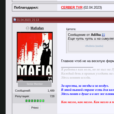
Поблагодарил:
CERBER TVR
(02.04.2023)
01.04.2023, 21:13
Mafiafan
Цитата:
Сообщение от
Adilka
Еще чуть чуть и на симуля
vBulletin [media]
Главное чтоб не на веселую фер
__________________
Я работал как волк, но не выл на Л
Каждый день я привык уходить на 
Здесь воюют всегда.
Senior Member
За кресты, за звезды и за воздух.
В этой пьяной стране есть для ка
Сообщений:
1,489
Здесь поют о душе и в нее же плю
Репутация:
728
Как назло, как назло. Как назло я 
Priest