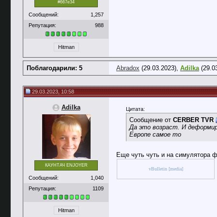
#667e34
Сообщений:
1,257
Репутация:
988
Hitman
Поблагодарили: 5
Abradox
(29.03.2023),
Adilka
(29.0
29.03.2023, 10:58
Adilka
Цитата:
Сообщение от
CERBER TVR
Да это возраст. И деформир
Европе самое то
Еще чуть чуть и на симулятора 
КАУНТАЧ ENJOYER
vBulletin [media]
Сообщений:
1,040
Репутация:
1109
Hitman