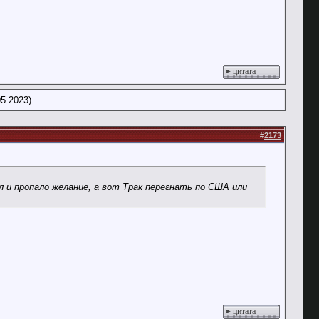
цитата
5.2023)
#
2173
 и пропало желание, а вот Трак перегнать по США или
цитата