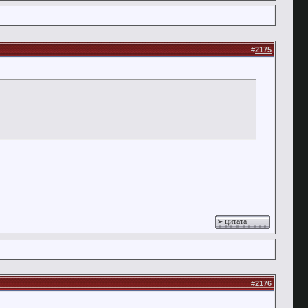
#
2175
цитата
#
2176