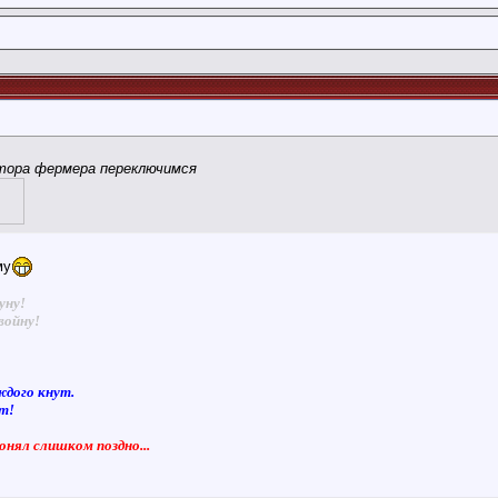
тора фермера переключимся
му
уну!
войну!
ждого кнут.
ют!
понял слишком поздно...