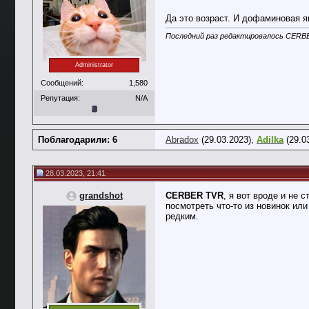
Да это возраст. И дофаминовая я
Последний раз редактировалось CERBE
Administrator
Сообщений:
1,580
Репутация:
N/A
Поблагодарили: 6
Abradox
(29.03.2023),
Adilka
(29.0
28.03.2023, 21:41
grandshot
CERBER TVR
, я вот вроде и не 
посмотреть что-то из новинок или
редким.