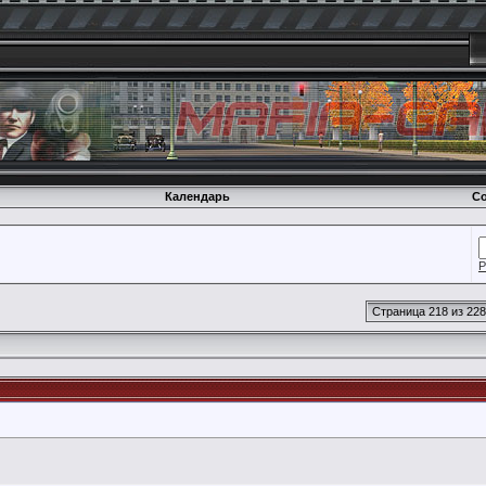
Календарь
Со
Р
Страница 218 из 228