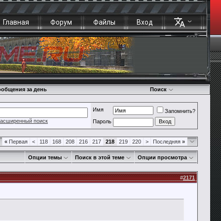
Главная
Форум
Файлы
Вход
общения за день
Поиск
Имя
Запомнить?
асширенный поиск
Пароль
«
Первая
<
118
168
208
216
217
218
219
220
>
Последняя
»
Опции темы
Поиск в этой теме
Опции просмотра
#
2171