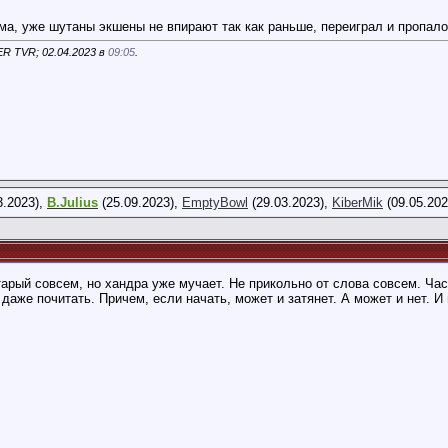
ма, уже шутаны экшены не впирают так как раньше, переиграл и пропало
R TVR; 02.04.2023 в
09:05
.
3.2023),
B.Julius
(25.09.2023),
EmptyBowl
(29.03.2023),
KiberMik
(09.05.202
старый совсем, но хандра уже мучает. Не прикольно от слова совсем. Ча
 даже почитать. Причем, если начать, может и затянет. А может и нет. И