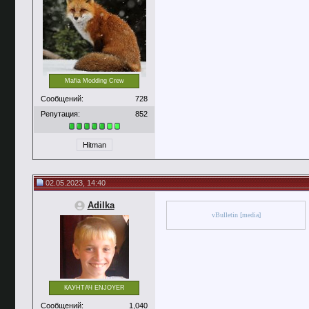
Mafia Modding Crew
Сообщений:
728
Репутация:
852
Hitman
02.05.2023, 14:40
Adilka
vBulletin [media]
КАУНТАЧ ENJOYER
Сообщений:
1,040