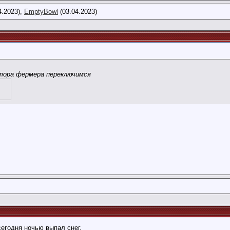
4.2023),
EmptyBowl
(03.04.2023)
тора фермера переключимся
сегодня ночью выпал снег.