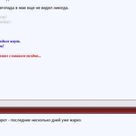
егопада в мае еще не видел никогда.
уну!
войну!
ждого кнут.
ют!
понял слишком поздно...
орот - последние несколько дней уже жарко.