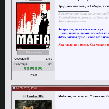
Тридцать лет живу в Сибири, а сн
__________________
Я работал как волк, но не выл на Л
Каждый день я привык уходить на 
Здесь воюют всегда.
За кресты, за звезды и за воздух.
В этой пьяной стране есть для ка
Здесь поют о душе и в нее же плю
Как назло, как назло. Как назло я 
Senior Member
Сообщений:
1,489
Репутация:
728
Priest
01.05.2023, 17:04
Firefox3860
Mafiafan
, интересно. У меня наоб