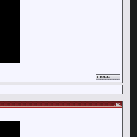
цитата
#
103