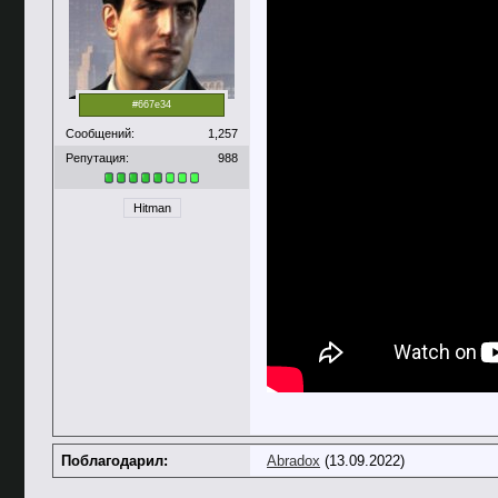
#667e34
Сообщений:
1,257
Репутация:
988
Hitman
Поблагодарил:
Abradox
(13.09.2022)