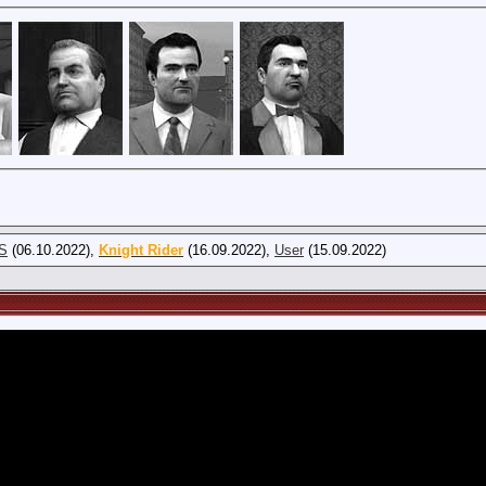
S
(06.10.2022),
Knight Rider
(16.09.2022),
User
(15.09.2022)