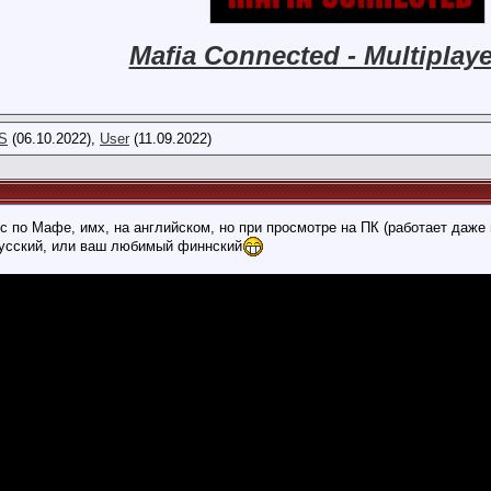
Mafia Connected - Multiplay
S
(06.10.2022),
User
(11.09.2022)
 по Мафе, имх, на английском, но при просмотре на ПК (работает даже
русский, или ваш любимый финнский