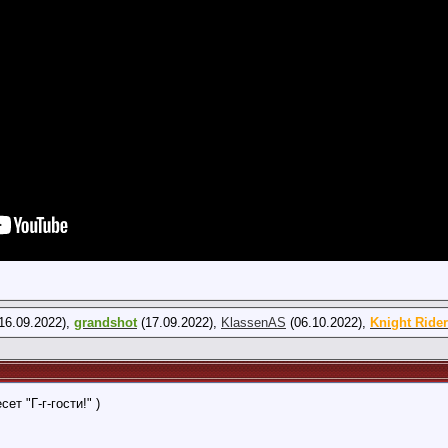
16.09.2022),
grandshot
(17.09.2022),
KlassenAS
(06.10.2022),
Knight Rider
т "Г-г-гости!" )