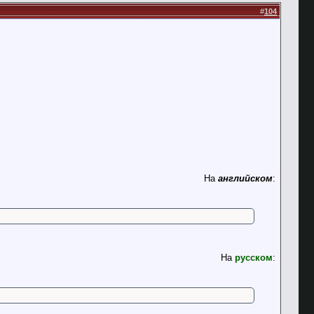
#
104
На
английском
:
На
русском
: