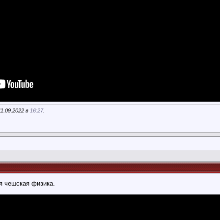
1.09.2022 в
16:27
.
я чешская физика.