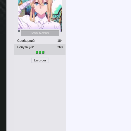
Senior Member
Сообщений:
184
Репутация:
260
Enforcer