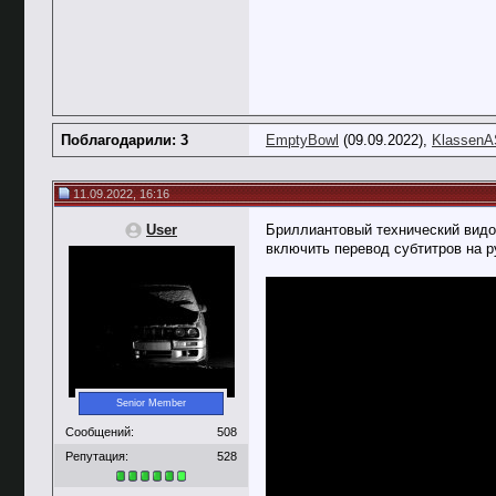
Поблагодарили: 3
EmptyBowl
(09.09.2022),
KlassenA
11.09.2022, 16:16
User
Бриллиантовый технический видос
включить перевод субтитров на 
Senior Member
Сообщений:
508
Репутация:
528