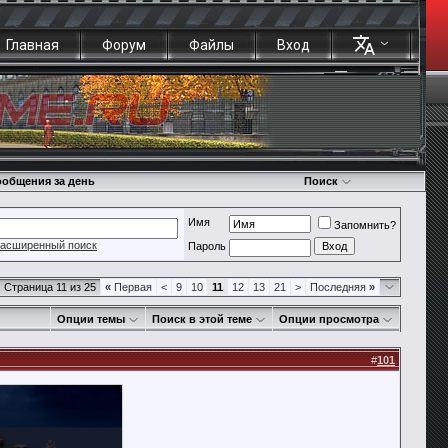
Главная
Форум
Файлы
Вход
общения за день
Поиск
Имя
Запомнить?
асширенный поиск
Пароль
Страница 11 из 25
«
Первая
<
9
10
11
12
13
21
>
Последняя
»
Опции темы
Поиск в этой теме
Опции просмотра
#
101