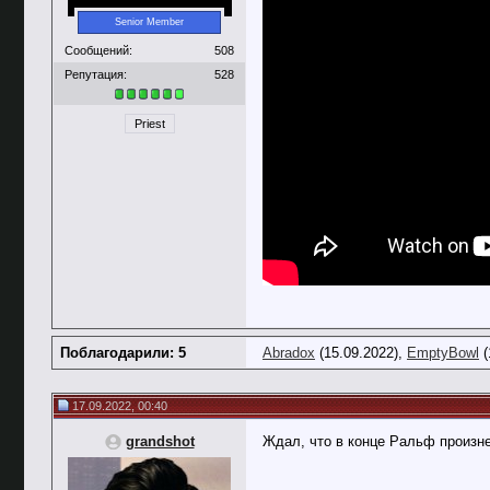
Senior Member
Сообщений:
508
Репутация:
528
Priest
Поблагодарили: 5
Abradox
(15.09.2022),
EmptyBowl
(
17.09.2022, 00:40
grandshot
Ждал, что в конце Ральф произнесе