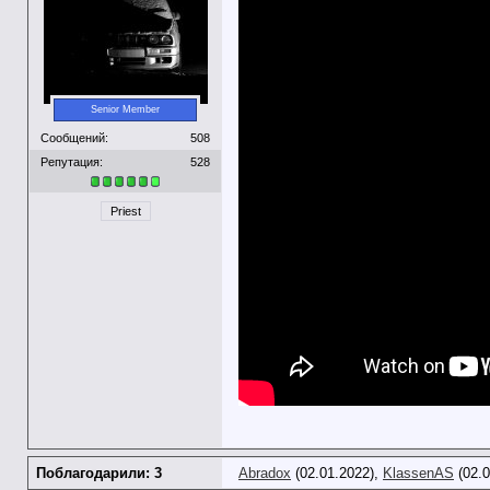
Senior Member
Сообщений:
508
Репутация:
528
Priest
Поблагодарили: 3
Abradox
(02.01.2022),
KlassenAS
(02.0