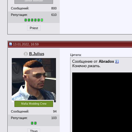
Senior Member
Сообщений:
800
Репутация:
610
Priest
13.01.2022, 16:59
B.Julius
Цитата:
Сообщение от
Abradox
Конечно ржать.
Mafia Modding Crew
Сообщений:
94
Репутация:
103
Thug