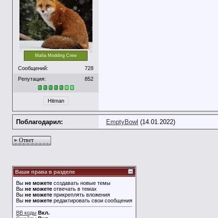
Mafia Modding Crew
Сообщений:
728
Репутация:
852
Hitman
Поблагодарил:
EmptyBowl
(14.01.2022)
Ответ
Ваши права в разделе
Вы
не можете
создавать новые темы
Вы
не можете
отвечать в темах
Вы
не можете
прикреплять вложения
Вы
не можете
редактировать свои сообщения
BB коды
Вкл.