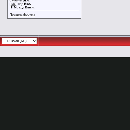
Смайлы
Вкл.
[IMG]
код
Вкл.
HTML код
Выкл.
Правила форума