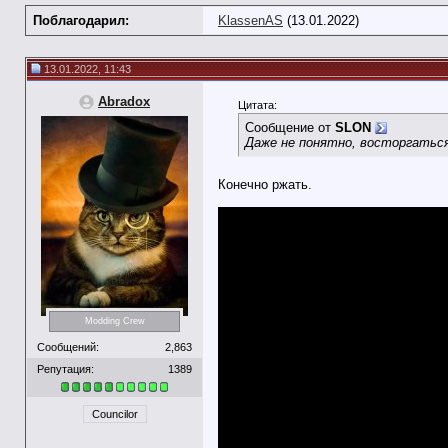
Поблагодарил:
KlassenAS
(13.01.2022)
13.01.2022, 11:43
Abradox
Цитата:
Сообщение от
SLON
Даже не понятно, восторгатьс
Конечно ржать.
Modding Crew
Сообщений:
2,863
Репутация:
1389
Councilor