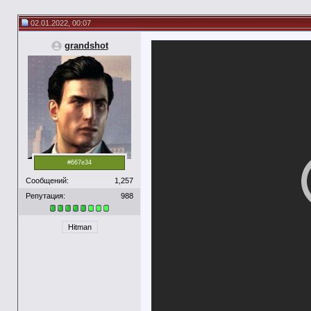
02.01.2022, 00:07
grandshot
#667e34
Сообщений:
1,257
Репутация:
988
Hitman