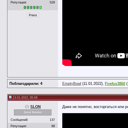
Репутация:
528
Priest
Поблагодарили: 4
EmptyBowl
(11.01.2022),
Firefox3860
(
13.01.2022, 05:59
SLON
Даже не понятно, восторгаться или р
Senior Member
Сообщений:
137
Репутация:
88