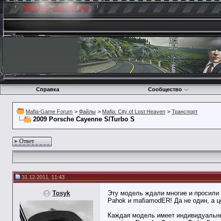
Справка
Сообщество
Mafia-Game Forum
>
Файлы
>
Mafia: City of Lost Heaven
>
Транспорт
2009 Porsche Cayenne S/Turbo S
Ответ
31.12.2011, 11:43
Tosyk
Эту модель ждали многие и просили 
Pahok и mafiamodER! Да не один, а 
Каждая модель имеет индивидуальный