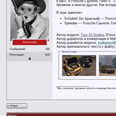
в км/ч, а Porsche Cayenne Turbo S 
багажник и многое другое. Как всегд
В игре заменяет:
Schubert Six (красный) — Porsc
Speedee — Porsche Cayenne Turb
Автор модели:
Turn 10 Studios
(Forza 
Автор доработки и конвертации в Maf
Автор доработок модели:
mafiamod
Administrator
Автор оригинального текста к файлу
Сообщений:
766
Миниатюры
Репутация:
N/A
__________________
"Мы, сильные, должны сносить немощи бессил
Ответ
Метки