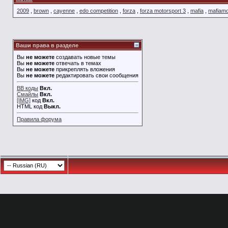
2009
,
brown
,
cayenne
,
edo competition
,
forza
,
forza motorsport 3
,
mafia
,
mafiam
Ваши права в разделе
Вы
не можете
создавать новые темы
Вы
не можете
отвечать в темах
Вы
не можете
прикреплять вложения
Вы
не можете
редактировать свои сообщения
BB коды
Вкл.
Смайлы
Вкл.
[IMG]
код
Вкл.
HTML код
Выкл.
Правила форума