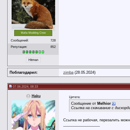
Mafia Modding Crew
Сообщений:
728
Репутация:
852
Hitman
Поблагодарил:
zimba
(28.05.2024)
07.06.2024, 08:33
Haku
Цитата:
Сообщение от
Melhior
Ссылка на скачивание с дискор
Ссылка не рабочая, перезалить мож
__________________