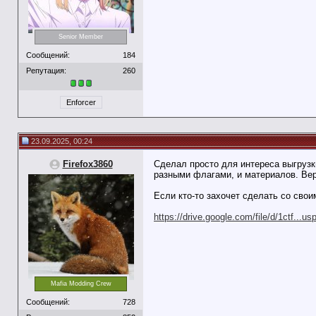
Senior Member
Сообщений:
184
Репутация:
260
Enforcer
23.09.2025, 00:24
Firefox3860
Сделал просто для интереса выгрузк
разными флагами, и материалов. Вер
Если кто-то захочет сделать со свои
https://drive.google.com/file/d/1ctf...us
Mafia Modding Crew
Сообщений:
728