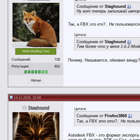
Сообщение от
Staghound
Ну вот теперь запиливай импор
Так, а FBX это кто?.. Не пользовалс
Цитата:
Сообщение от
Staghound
Тем более что у меня 1-й Z-Mode
Mafia Modding Crew
Сообщений:
728
Почему. Называется, обновил винду
Репутация:
852
Hitman
14.11.2025, 22:58
Staghound
Цитата:
Сообщение от
Firefox3860
Так, а FBX это кто?.. Не польз
Autodesk FBX - это формат экспорта 
закрытый, но есть SDK на С++, а так