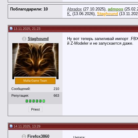
Поблагодарили: 10
Abradox
(27.10.2025),
admpos
(25.02.
K.
(13.06.2026),
Staghound
(13.11.202
13.11.2025, 21:23
Staghound
Ну вот теперь запиливай импорт .FBX
й Z-Modeler и не запускается даже.
Mafia-Game Team
Сообщений:
210
Репутация:
663
Priest
14.11.2025, 13:29
Firefox3860
Цитата: