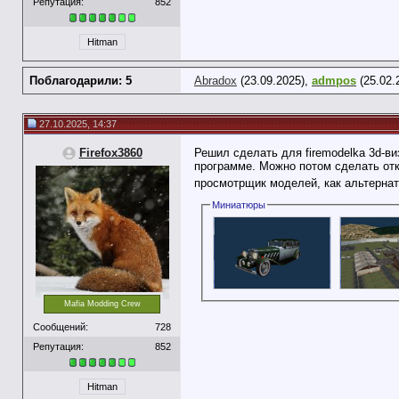
Репутация:
852
Hitman
Поблагодарили: 5
Abradox
(23.09.2025),
admpos
(25.02.
27.10.2025, 14:37
Firefox3860
Решил сделать для firemodelka 3d-ви
программе. Можно потом сделать отк
просмотрщик моделей, как альтерна
Миниатюры
Mafia Modding Crew
Сообщений:
728
Репутация:
852
Hitman