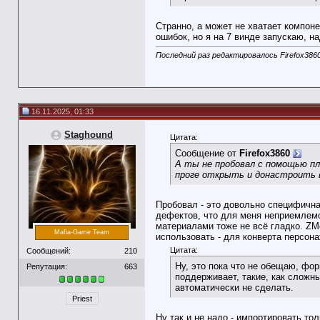
Странно, а может не хватает компоне
ошибок, но я на 7 винде запускаю, на
Последний раз редактировалось Firefox3860
16.11.2025, 01:33
Staghound
Цитата:
Сообщение от
Firefox3860
А ты не пробовал с помощью пл
проге открыть и донастроить в
Пробовал - это довольно специфичная
дефектов, что для меня неприемлемо,
материалами тоже не всё гладко. ZMo
Mafia-Game Team
использовать - для конверта персона
Цитата:
Сообщений:
210
Ну, это пока что не обещаю, фор
Репутация:
663
поддерживает, такие, как сложны
автоматически не сделать.
Priest
Ну так и не надо - импортировать то