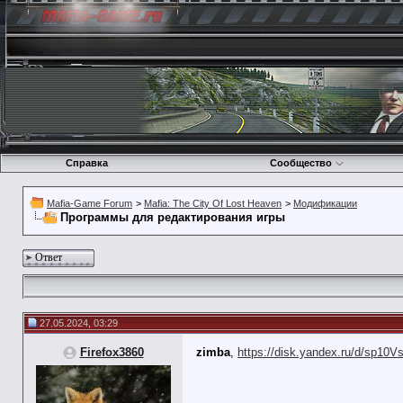
Справка
Сообщество
Mafia-Game Forum
>
Mafia: The City Of Lost Heaven
>
Модификации
Программы для редактирования игры
Ответ
27.05.2024, 03:29
Firefox3860
zimba
,
https://disk.yandex.ru/d/sp1