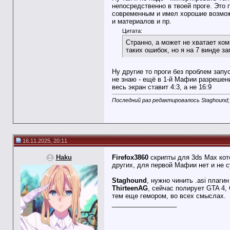
непосредственно в твоей проге. Это 
современным и имел хорошие возмож
и материалов и пр.
Цитата:
Странно, а может не хватает ком
таких ошибок, но я на 7 винде за
Ну другие то проги без проблем запу
не знаю - ещё в 1-й Мафии разрешени
весь экран ставит 4:3, а не 16:9
Последний раз редактировалось Staghound; 
16.11.2025, 20:11
Haku
Firefox3860
скрипты для 3ds Max кот
других, для первой Мафии нет и не 
Staghound
, нужно чинить .asi пла
ThirteenAG
, сейчас полирует GTA 4,
тем еще гемором, во всех смыслах.
__________________