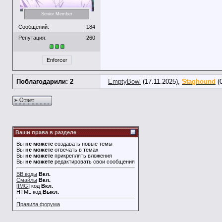
Senior Member
Сообщений:
184
Репутация:
260
Enforcer
Поблагодарили: 2
EmptyBowl
(17.11.2025),
Staghound
(0
Ответ
Ваши права в разделе
Вы
не можете
создавать новые темы
Вы
не можете
отвечать в темах
Вы
не можете
прикреплять вложения
Вы
не можете
редактировать свои сообщения
BB коды
Вкл.
Смайлы
Вкл.
[IMG]
код
Вкл.
HTML код
Выкл.
Правила форума