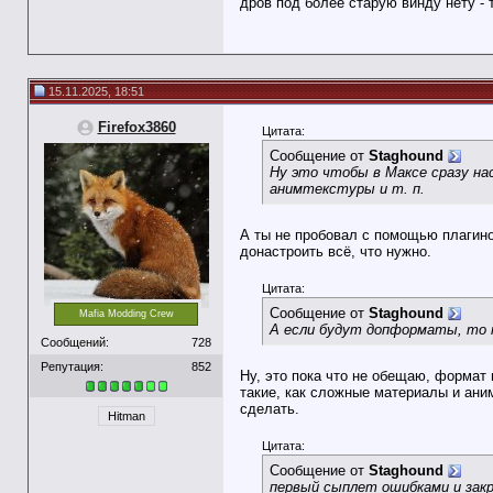
дров под более старую винду нету - т
15.11.2025, 18:51
Firefox3860
Цитата:
Сообщение от
Staghound
Ну это чтобы в Максе сразу на
анимтекстуры и т. п.
А ты не пробовал с помощью плагино
донастроить всё, что нужно.
Цитата:
Сообщение от
Staghound
Mafia Modding Crew
А если будут допформаты, то м
Сообщений:
728
Репутация:
852
Ну, это пока что не обещаю, формат 
такие, как сложные материалы и аним
сделать.
Hitman
Цитата:
Сообщение от
Staghound
первый сыплет ошибками и зак