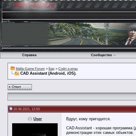
Справка
Сообщество
Mafia-Game Forum
>
Бар
>
Софт и игры
CAD Assistant (Android, iOS).
Ответ
20.08.2021, 13:50
User
Вдруг, кому пригодится.
CAD Assistant - хорошая программа (
демонстрации этих самых объектов.