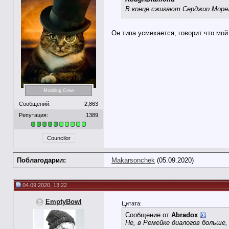
В конце сжигают Серджио Мор
Он типа усмехается, говорит что мой 
Modding Crew
Сообщений:
2,863
Репутация:
1389
Councilor
Поблагодарил:
Makarsonchek
(05.09.2020)
04.09.2020, 13:22
EmptyBowl
Цитата:
Сообщение от
Abradox
Не, в Ремейке диалогов больше