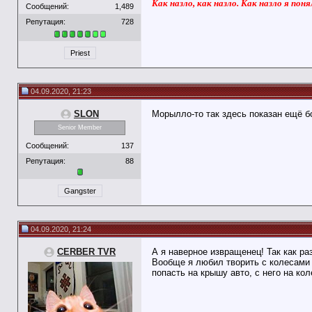
Как назло, как назло. Как назло я поня
Сообщений:
1,489
Репутация:
728
Priest
04.09.2020, 21:23
SLON
Морылло-то так здесь показан ещё 
Senior Member
Сообщений:
137
Репутация:
88
Gangster
04.09.2020, 21:24
CERBER TVR
А я наверное извращенец! Так как ра
Вообще я любил творить с колесами 
попасть на крышу авто, с него на кол