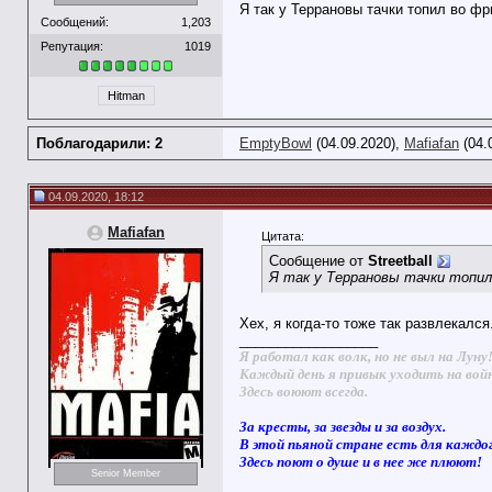
Я так у Террановы тачки топил во фр
Сообщений:
1,203
Репутация:
1019
Hitman
Поблагодарили: 2
EmptyBowl
(04.09.2020),
Mafiafan
(04.
04.09.2020, 18:12
Mafiafan
Цитата:
Сообщение от
Streetball
Я так у Террановы тачки топил 
Хех, я когда-то тоже так развлекался.
__________________
Я работал как волк, но не выл на Луну
Каждый день я привык уходить на вой
Здесь воюют всегда.
За кресты, за звезды и за воздух.
В этой пьяной стране есть для каждо
Здесь поют о душе и в нее же плюют!
Senior Member