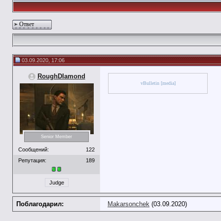
Ответ
03.09.2020, 17:06
RoughDIamond
vBulletin [media]
Senior Member
Сообщений:
122
Репутация:
189
Judge
Поблагодарил:
Makarsonchek
(03.09.2020)