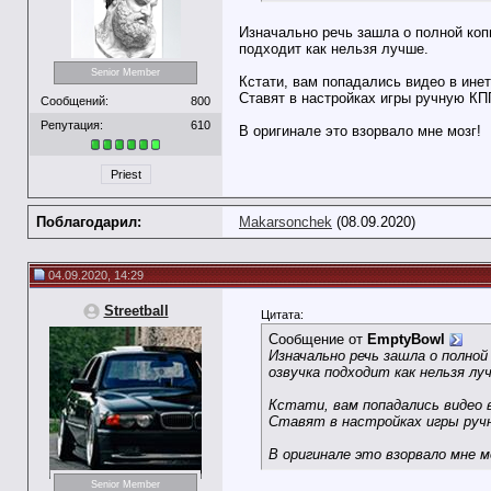
Изначально речь зашла о полной коп
подходит как нельзя лучше.
Senior Member
Кстати, вам попадались видео в ине
Ставят в настройках игры ручную КП
Сообщений:
800
Репутация:
610
В оригинале это взорвало мне мозг!
Priest
Поблагодарил:
Makarsonchek
(08.09.2020)
04.09.2020, 14:29
Streetball
Цитата:
Сообщение от
EmptyBowl
Изначально речь зашла о полно
озвучка подходит как нельзя лу
Кстати, вам попадались видео 
Ставят в настройках игры ручн
В оригинале это взорвало мне м
Senior Member