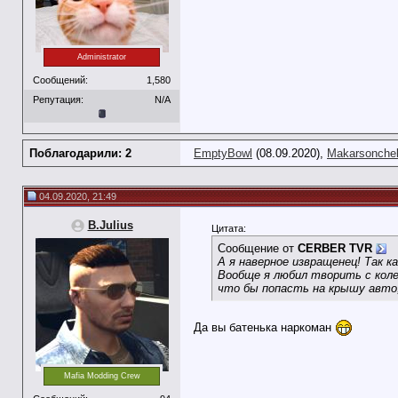
Administrator
Сообщений:
1,580
Репутация:
N/A
Поблагодарили: 2
EmptyBowl
(08.09.2020),
Makarsonche
04.09.2020, 21:49
B.Julius
Цитата:
Сообщение от
CERBER TVR
А я наверное извращенец! Так к
Вообще я любил творить с коле
что бы попасть на крышу авто,
Да вы батенька наркоман
Mafia Modding Crew