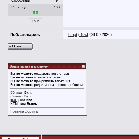
Сообщений:
94
Репутация:
103
Thug
Поблагодарил:
EmptyBowl
(08.09.2020)
Ответ
Ваши права в разделе
Вы
не можете
создавать новые темы
Вы
не можете
отвечать в темах
Вы
не можете
прикреплять вложения
Вы
не можете
редактировать свои сообщения
BB коды
Вкл.
Смайлы
Вкл.
[IMG]
код
Вкл.
HTML код
Выкл.
Правила форума