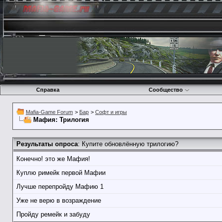
Справка
Сообщество
Mafia-Game Forum
>
Бар
>
Софт и игры
Мафия: Трилогия
Результаты опроса
: Купите обновлённую трилогию?
Конечно! это же Мафия!
Куплю римейк первой Мафии
Лучше перепройду Мафию 1
Уже не верю в возраждение
Пройду ремейк и забуду