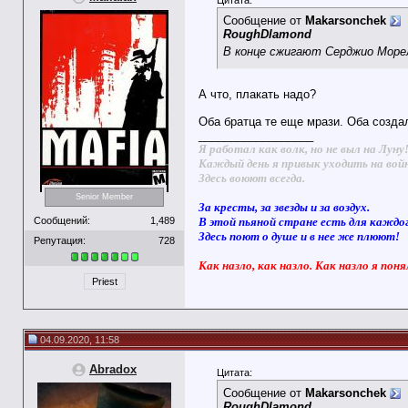
Цитата:
Сообщение от
Makarsonchek
RoughDIamond
В конце сжигают Серджио Мор
А что, плакать надо?
Оба братца те еще мрази. Оба созда
__________________
Я работал как волк, но не выл на Луну
Каждый день я привык уходить на вой
Здесь воюют всегда.
Senior Member
За кресты, за звезды и за воздух.
Сообщений:
1,489
В этой пьяной стране есть для каждо
Здесь поют о душе и в нее же плюют!
Репутация:
728
Как назло, как назло. Как назло я поня
Priest
04.09.2020, 11:58
Abradox
Цитата:
Сообщение от
Makarsonchek
RoughDIamond