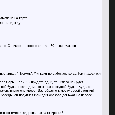
тмечено на карте!
менять одежду
вто! Стоимость любого слота – 50 тысяч баксов
п.клавиша "Прыжок". Функция не работает, когда Том находится
ля Сары! Если Вы придете одни, то ничего не будет!
нной будки, возле дома также из соседней будке. Будьте
такси, иначе оно увезет Вас обратно к месту своей стоянки!
 беседы, он подкинет Вам единоразово деньжат на первое
его отнимется здоровье из-за ожирения!