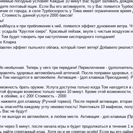
еняемые погодные условия! Каждые 10 минут Вас будет заливать дожде
дите почтовый ящик. Если Вы его активируете, то у Вас появится Турбо
чие от города, в селе Турбоскорость у Тома имеет ограниченное время д
. Стоимость данной услуги 2000 баксов!
ы!
каМауса и при приближении к ней, появился эффект дуновения ветра. Ч
: усадьба "Круглое озеро". Красивый пейзаж, вкупе с чистым воздухом 
 Том будет говорить при наступлении кислородного голодания!
ю Кларка
бавлен эффект пыльного облака, который гонит ветер! Добавило реалис
Но необычная. Теперь у него три передачи! Переключение - (дополнитель
правлять здоровье автомобильной аптечкой. После поправки здоровья, 
а Том находится в автомобиле. Активация - (доп.клавиша Приседание). 
можность брать оружие. Услуга доступна только когда Том находится в 
ой функции возможно только через 10 минут. Кроме этой возможности, 
 в обойме, а с 200! Стоимость - 2000
нажмите доп.клавишу (Ручной тормоз). После первой активации, вторая 
нь опасно!На каждому углу неизвестность! Уничтожьте 10 мафиози, полу
ь Вас не будут!
 не выходя из автомобиля, в любом месте. Активация - доп.клавиша (Пр
ти через 5 минут, после начала игры и будет продолжаться в течение 1 
 найти спрятанный клад. Хотя он и не спрятан особо! Если вы его найде