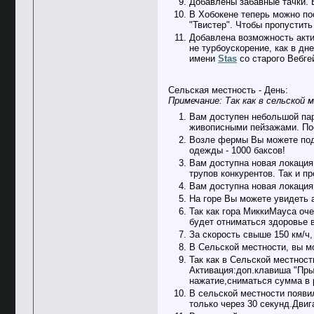
Добавлены забавные тачки. В
В Хобокене теперь можно пос
"Твистер". Чтобы пропустит
Добавлена возможность актив
не турбоускорение, как в дн
имени
Stas
со старого Вебге
Сельская местность - День:
Примечание: Так как в сельской
Вам доступен небольшой парк
живописными пейзажами. По
Возле фермы Вы можете подо
одежды - 1000 баксов!
Вам доступна новая локация
трупов конкурентов. Так и п
Вам доступна новая локация
На горе Вы можете увидеть а
Так как гора МиккиМауса оче
будет отниматься здоровье 
За скорость свыше 150 км/ч
В Сельской местности, вы м
Так как в Сельской местност
Активация:доп.клавиша "Пры
нажатие,сниматься сумма в 
В сельской местности появи
только через 30 секунд.Дви