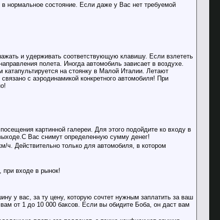
го в нормальное состояние. Если даже у Вас нет требуемой
 нажать и удерживать соответствующую клавишу. Если взлететь
направления полета. Иногда автомобиль зависает в воздухе.
м катапультируется на стоянку в Малой Италии. Летают
о связано с аэродинамикой конкретного автомобиля! При
о!
посещения картинной галереи. Для этого подойдите ко входу в
а выходе.С Вас снимут определенную сумму денег!
км/ч. Действительно только для автомобиля, в котором
 при входе в рынок!
ну у вас, за ту цену, которую сочтет нужным заплатить за ваш
ам от 1 до 10 000 баксов. Если вы обидите Боба, он даст вам