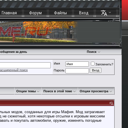
Главная
Форум
Файлы
Вход
общения за день
Поиск
Имя
Запомнить?
асширенный поиск
Пароль
Опции темы
Поиск в этой теме
Опции просмотра
#
1
альных модов, созданных для игры Мафия. Мод затрагивает
д не сюжетный, хотя некоторые отсылки к игровым миссиям
вать и покупать автомобили, оружие, изменять погодные