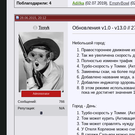
Поблагодарили: 4
Adilka
(02.07.2019),
EmptyBowl
(0
28.06.2015, 20:12
Tosyk
Обновления v1.0 - v13.0 // 
-----------------------------------------
Небольшой город:
Правостороннее движение и
Так же увеличена скорость 
Полностью изменен трафик
Турбо-скорость у Томми. (Ак
Заменены скаи, на более по
Добавлено название мода, а
Добавлен индикатор здоровь
В этом режиме использована
пока не достигнет значения 
Administrator
Сообщений:
766
Город - День:
Репутация:
N/A
Турбо-скорость у Томми. (Ак
Том может курить (Активаци
Том может справлять нужду 
У Отеля Корлеоне можно сня
В гараже Сальери можно почи