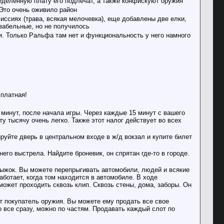
ределенную плату его подлечат, а также конфискуют оружия
Это очень оживило район
иссиях (трава, всякая мелочевка), еще добавлены две елки,
забельные, но не получилось
. Только Ральфа там нет и функциональность у него намного
сплатная!
 минут, после начала игры. Через каждые 15 минут с вашего
ту тысячу очень легко. Также этот налог действует во всех
ируйте дверь в центральном входе в ж/д вокзал и купите билет
го выстрела. Найдите броневик, он спрятан где-то в городе.
рыжок. Вы можете перепрыгивать автомобили, людей и всякие
ботает, когда том находится в автомобиле. В ходе
может проходить сквозь клип. Сквозь стены, дома, заборы. Он
ит покупатель оружия. Вы можете ему продать все свое
 все сразу, можно по частям. Продавать каждый слот по