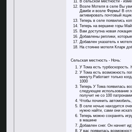
В сельской местности - изм
Возле Мотеля в селе Вы уви
Дамбе и возле Фермы! В отли
активировать почтовый ящик
Теперь в селе появились коп
Теперь на вершине горы Май
Вам доступна новая локация
Добавлены реплики, которые
Добавлен указатель к мотел
На стоянке мотеля Кларк до
Сельская местность - Ночь:
У Тома есть турбоскорость. 
У Тома есть возможность по
минуту.Работает только когд
1000
Теперь У Тома появилась воз
следующее использование эт
получит не со 100 патронами
Чтобы починить автомобиль, 
В селе ночью находится оче
нужно найти, сами они искат
Теперь можно сохранять игру
в машине
Добавлен снег. Он начнет ид
У вас появилась возможность