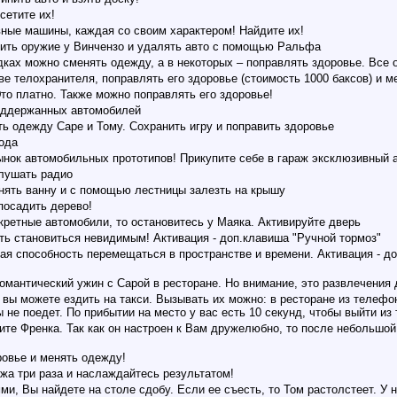
сетите их!
ные машины, каждая со своим характером! Найдите их!
ить оружие у Винчензо и удалять авто с помощью Ральфа
ках можно сменять одежду, а в некоторых – поправлять здоровье. Все о
ве телохранителя, поправлять его здоровье (стоимость 1000 баксов) и 
то платно. Также можно поправлять его здоровье!
поддержанных автомобилей
ь одежду Саре и Тому. Сохранить игру и поправить здоровье
ода
нок автомобильных прототипов! Прикупите себе в гараж эксклюзивный а
лушать радио
нять ванну и с помощью лестницы залезть на крышу
посадить дерево!
кретные автомобили, то остановитесь у Маяка. Активируйте дверь
ть становиться невидимым! Активация - доп.клавиша "Ручной тормоз"
ая способность перемещаться в пространстве и времени. Активация - до
мантический ужин с Сарой в ресторане. Но внимание, это развлечения д
 вы можете ездить на такси. Вызывать их можно: в ресторане из телефо
 не поедет. По прибытии на место у вас есть 10 секунд, чтобы выйти из 
ите Френка. Так как он настроен к Вам дружелюбно, то после небольшой
овье и менять одежду!
мжа три раза и наслаждайтесь результатом!
и, Вы найдете на столе сдобу. Если ее съесть, то Том растолстеет. У н