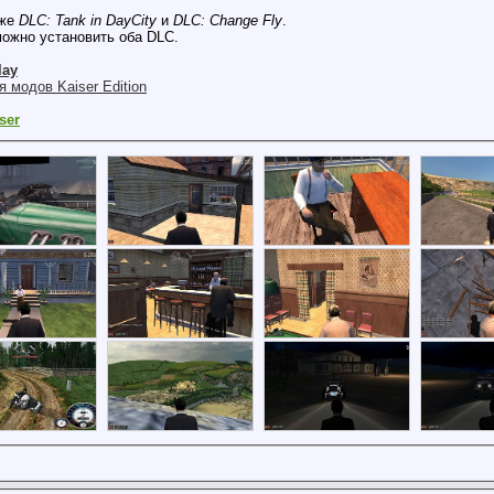
 же
DLC: Tank in DayCity
и
DLC: Change Fly
.
можно установить оба DLC.
lay
 модов Kaiser Edition
ser