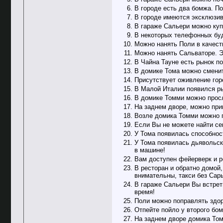
В городе есть два бомжа. По
В городе имеются эксклюзив
В гараже Сальери можно куп
В некоторых телефонных буд
Можно нанять Поли в качест
Можно нанять Сальваторе. Э
В Чайна Тауне есть рынок 
В домике Тома можно сменит
Присутствует оживление гор
В Малой Италии появился ры
В домике Томми можно прос
На заднем дворе, можно при
Возле домика Томми можно 
Если Вы не можете найти се
У Тома появилась способнос
У Тома появилась дьявольск
в машине!
Вам доступен фейерверк и ро
В ресторан и обратно домой,
внимательны, такси без Сары
В гараже Сальери Вы встрет
время!
Поли можно поправлять здор
Отпейте пойло у второго бо
На заднем дворе домика Томм