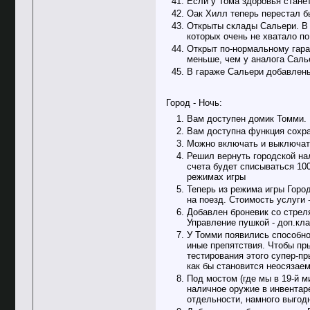
Если у Тома здоровья станет
Оак Хилл теперь перестал б
Открыты склады Сальери. В 
которых очень не хватало п
Открыт по-нормальному гара
меньше, чем у аналога Саль
В гараже Сальери добавлены
Город - Ночь:
Вам доступен домик Томми. 
Вам доступна функция сохран
Можно включать и выключать
Решил вернуть городской нал
счета будет списываться 100
режимах игры
Теперь из режима игры Город
на поезд. Стоимость услуги 
Добавлен броневик со стрел
Управление пушкой - доп.кл
У Томми появились способно
иные препятствия. Чтобы пры
тестирования этого супер-п
как бы становится неосязаем
Под мостом (где мы в 19-й 
наличное оружие в инвентар
отдельности, намного выгод