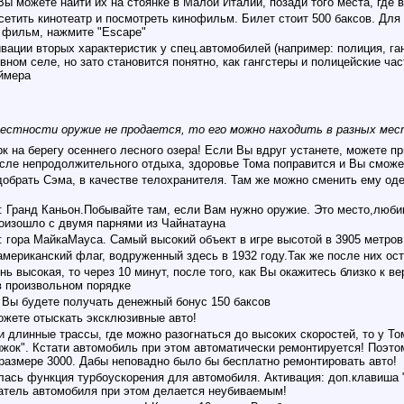
ы можете найти их на стоянке в Малой Италии, позади того места, где в
етить кинотеатр и посмотреть кинофильм. Билет стоит 500 баксов. Для 
ь фильм, нажмите "Escape"
ации вторых характеристик у спец.автомобилей (например: полиция, ган
евном селе, но зато становится понятно, как гангстеры и полицейские ча
ймера
 местности оружие не продается, то его можно находить в разных мес
 на берегу осеннего лесного озера! Если Вы вдруг устанете, можете пр
сле непродолжительного отдыха, здоровье Тома поправится и Вы сможе
брать Сэма, в качестве телохранителя. Там же можно сменить ему оде
: Гранд Каньон.Побывайте там, если Вам нужно оружие. Это место,любим
роизошло с двумя парнями из Чайнатауна
: гора МайкаМауса. Самый высокий объект в игре высотой в 3905 метров
мериканский флаг, водруженный здесь в 1932 году.Так же после них ост
нь высокая, то через 10 минут, после того, как Вы окажитесь близко к в
в произвольном порядке
, Вы будете получать денежный бонус 150 баксов
ожете отыскать эксклюзивные авто!
и длинные трассы, где можно разогнаться до высоких скоростей, то у Т
жок". Кстати автомобиль при этом автоматически ремонтируется! Поэто
размере 3000. Дабы неповадно было бы бесплатно ремонтировать авто!
лась функция турбоускорения для автомобиля. Активация: доп.клавиша "
гатель автомобиля при этом делается неубиваемым!