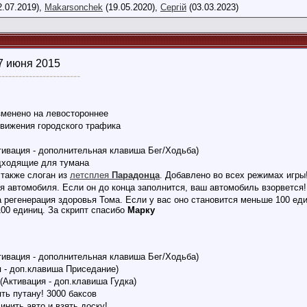
2.07.2019),
Makarsonchek
(19.05.2020),
Сергій
(03.03.2023)
27 июня 2015
------------------------
зменено на левостороннее
движения городского трафика
тивация - дополнительная клавиша Бег/Ходьба)
дходящие для тумана
 также слоган из
летсплея
Парадонца
. Добавлено во всех режимах игры
я автомобиля. Если он до конца заполнится, ваш автомобиль взорвется!
 регенерация здоровья Тома. Если у вас оно становится меньше 100 еди
100 единиц. За скрипт спасибо
Марку
тивация - дополнительная клавиша Бег/Ходьба)
я - доп.клавиша Приседание)
(Активация - доп.клавиша Гудка)
ть путану! 3000 баксов
нить авто и взять доску!