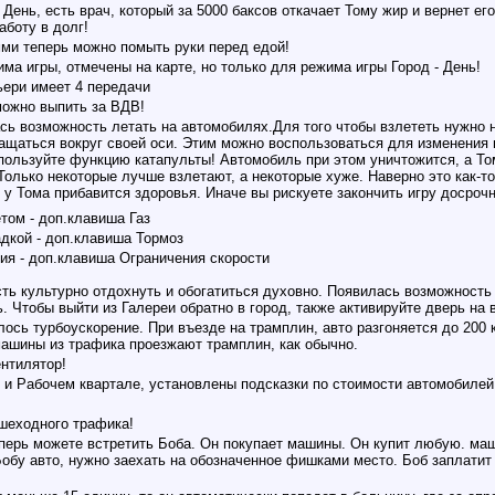
 День, есть врач, который за 5000 баксов откачает Тому жир и вернет е
аботу в долг!
ми теперь можно помыть руки перед едой!
ма игры, отмечены на карте, но только для режима игры Город - День!
ьери имеет 4 передачи
можно выпить за ВДВ!
сь возможность летать на автомобилях.Для того чтобы взлететь нужно
ащаться вокруг своей оси. Этим можно воспользоваться для изменения 
спользуйте функцию катапульты! Автомобиль при этом уничтожится, а То
олько некоторые лучше взлетают, а некоторые хуже. Наверно это как-т
у Тома прибавится здоровья. Иначе вы рискуете закончить игру досрочн
том - доп.клавиша Газ
дкой - доп.клавиша Тормоз
ия - доп.клавиша Ограничения скорости
ть культурно отдохнуть и обогатиться духовно. Появилась возможность 
ь. Чтобы выйти из Галереи обратно в город, также активируйте дверь н
ось турбоускорение. При въезде на трамплин, авто разгоняется до 200 
ашины из трафика проезжают трамплин, как обычно.
нтилятор!
 и Рабочем квартале, установлены подсказки по стоимости автомобилей,
шеходного трафика!
перь можете встретить Боба. Он покупает машины. Он купит любую. маши
бу авто, нужно заехать на обозначенное фишками место. Боб заплатит в