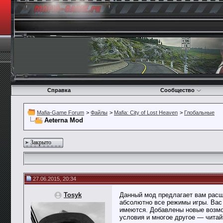
Справка
Сообщество
Mafia-Game Forum
>
Файлы
>
Mafia: City of Lost Heaven
>
Глобальные
Aeterna Mod
Закрыто
27.06.2015, 20:34
Tosyk
Данный мод предлагает вам расш
абсолютно все режимы игры. Вас 
имеются. Добавлены новые возмо
условия и многое другое — читай