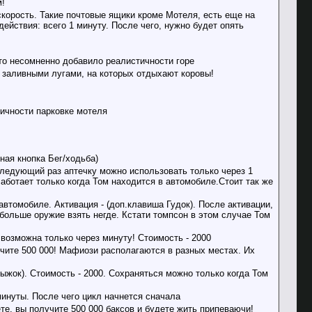
м!
скорость. Такие почтовые ящики кроме Мотеля, есть еще на
ействия: всего 1 минуту. После чего, нужно будет опять
то несомненно добавило реалистичности горе
и заливными лугами, на которых отдыхают коровы!
тичности парковке мотеля
ная кнопка Бег/ходьба)
следующий раз аптечку можно использовать только через 1
Работает только когда Том находится в автомобиле.Стоит так же
автомобиле. Активация - (доп.клавиша Гудок). После активации,
больше оружие взять негде. Кстати томпсон в этом случае Том
возможна только через минуту! Стоимость - 2000
чите 500 000! Мафиози располагаются в разных местах. Их
ыжок). Стоимость - 2000. Сохраняться можно только когда Том
минуты. После чего цикл начнется сначала
те, вы получите 500 000 баксов и будете жить припеваючи!