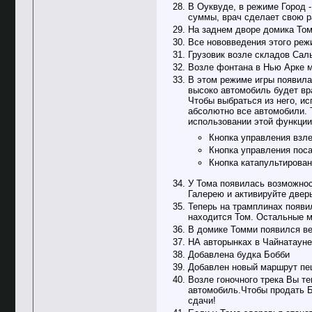
В Оуквуде, в режиме Город -
суммы, врач сделает свою р
На заднем дворе домика Том
Все нововведения этого режи
Грузовик возле складов Сал
Возле фонтана в Нью Арке 
В этом режиме игры появила
высоко автомобиль будет вр
Чтобы выбраться из него, и
абсолютно все автомобили. Т
использовании этой функции 
Кнопка управления взле
Кнопка управления поса
Кнопка катапультирован
У Тома появилась возможнос
Галерею и активируйте двер
Теперь на трамплинах появил
находится Том. Остальные м
В домике Томми появился ве
НА авторынках в Чайнатауне
Добавлена будка Бобби
Добавлен новый маршрут пе
Возле гоночного трека Вы те
автомобиль.Чтобы продать Бо
сдачи!