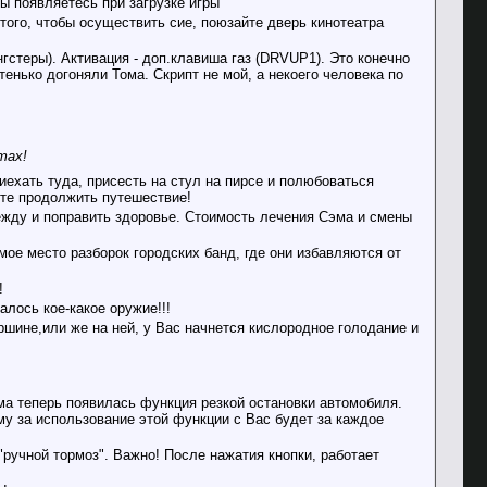
ы появляетесь при загрузке игры
того, чтобы осуществить сие, поюзайте дверь кинотеатра
гстеры). Активация - доп.клавиша газ (DRVUP1). Это конечно
стенько догоняли Тома. Скрипт не мой, а некоего человека по
тах!
иехать туда, присесть на стул на пирсе и полюбоваться
те продолжить путешествие!
жду и поправить здоровье. Стоимость лечения Сэма и смены
ое место разборок городских банд, где они избавляются от
!
алось кое-какое оружие!!!
ершине,или же на ней, у Вас начнется кислородное голодание и
ома теперь появилась функция резкой остановки автомобиля.
му за использование этой функции с Вас будет за каждое
ручной тормоз". Важно! После нажатия кнопки, работает