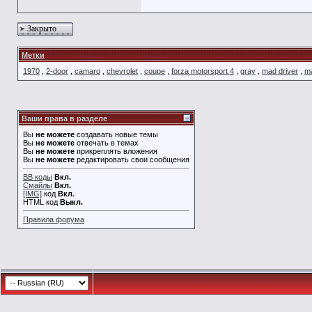
Закрыто
Метки
1970
,
2-door
,
camaro
,
chevrolet
,
coupe
,
forza motorsport 4
,
gray
,
mad driver
,
ma
Ваши права в разделе
Вы
не можете
создавать новые темы
Вы
не можете
отвечать в темах
Вы
не можете
прикреплять вложения
Вы
не можете
редактировать свои сообщения
BB коды
Вкл.
Смайлы
Вкл.
[IMG]
код
Вкл.
HTML код
Выкл.
Правила форума