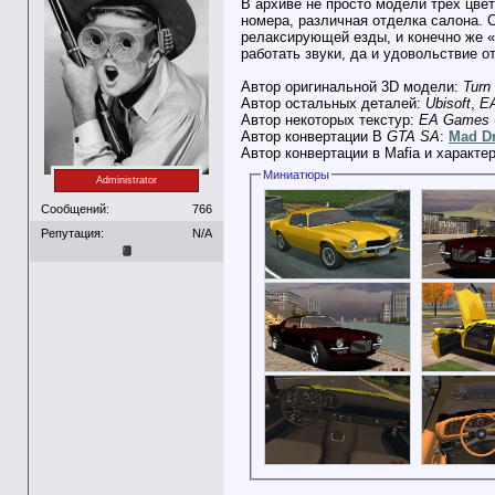
В архиве не просто модели трех цве
номера, различная отделка салона. С
релаксирующей езды, и конечно же «R
работать звуки, да и удовольствие о
Автор оригинальной 3D модели:
Turn
Автор остальных деталей:
Ubisoft
,
E
Автор некоторых текстур:
EA Games
Автор конвертации В
GTA SA
:
Mad Dr
Автор конвертации в Mafia и характе
Миниатюры
Administrator
Сообщений:
766
Репутация:
N/A