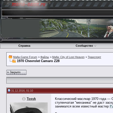
Справка
Сообщество
Mafia-Game Forum
>
Файлы
>
Mafia: City of Lost Heaven
>
Транспорт
1970 Chevrolet Camaro Z28
Закрыто
31.12.2016, 01:10
Tosyk
Классический маслкар 1970 года — C
ступенчатая "механика" не даст заск
занимался всем известный мастер
P