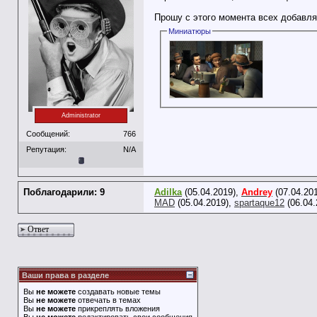
Прошу с этого момента всех добавлять
Миниатюры
Administrator
Сообщений:
766
Репутация:
N/A
Поблагодарили: 9
Adilka
(05.04.2019),
Andrey
(07.04.20
MAD
(05.04.2019),
spartaque12
(06.04.
Ответ
Ваши права в разделе
Вы
не можете
создавать новые темы
Вы
не можете
отвечать в темах
Вы
не можете
прикреплять вложения