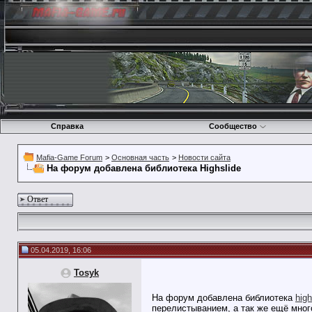
Справка
Сообщество
Mafia-Game Forum
>
Основная часть
>
Новости сайта
На форум добавлена библиотека Highslide
Ответ
05.04.2019, 16:06
Tosyk
На форум добавлена библиотека
high
перелистыванием, а так же ещё мног