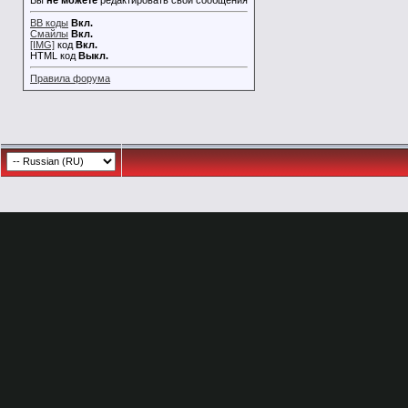
Вы
не можете
редактировать свои сообщения
BB коды
Вкл.
Смайлы
Вкл.
[IMG]
код
Вкл.
HTML код
Выкл.
Правила форума