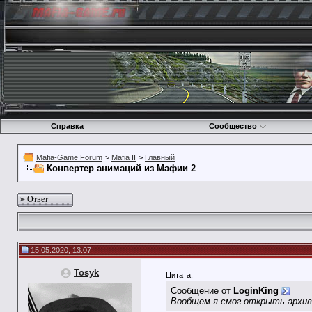
Справка
Сообщество
Mafia-Game Forum
>
Mafia II
>
Главный
Конвертер анимаций из Мафии 2
Ответ
15.05.2020, 13:07
Tosyk
Цитата:
Сообщение от
LoginKing
Вообщем я смог открыть архив