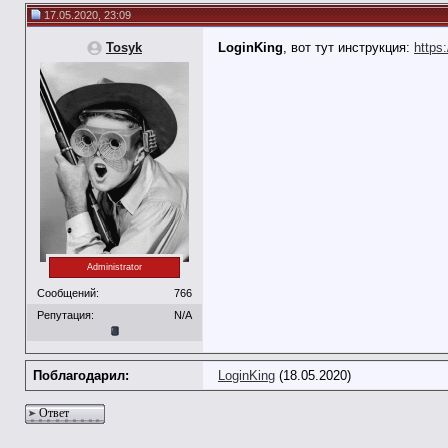
17.05.2020, 23:09
Tosyk
LoginKing
, вот тут инструкция:
https
Administrator
Сообщений:
766
Репутация:
N/A
Поблагодарил:
LoginKing
(18.05.2020)
Ответ