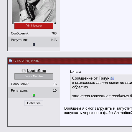
Administrator
Сообщений:
766
Репутация:
N/A
17.05.2020, 19:34
LoginKing
Цитата:
Junior Member
Сообщение от
Tosyk
к сожалению автор никак не по
Сообщений:
16
обратно.
Репутация:
10
это типа известная проблема д
Detective
Вообщем я смог загрузить и запустит
запускать через него файл Animation