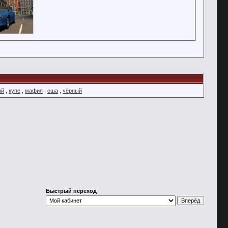
ый
,
купе
,
мафия
,
сша
,
чёрный
Быстрый переход