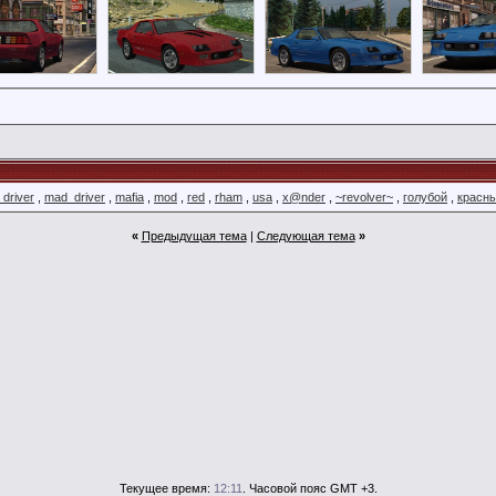
driver
,
mad_driver
,
mafia
,
mod
,
red
,
rham
,
usa
,
x@nder
,
~revolver~
,
голубой
,
красн
«
Предыдущая тема
|
Следующая тема
»
Текущее время:
12:11
. Часовой пояс GMT +3.