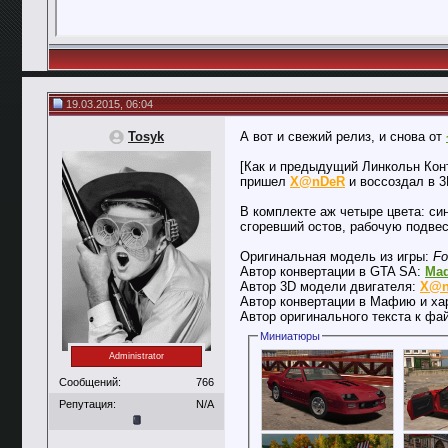
19.03.2015, 06:04
Tosyk
А вот и свежий релиз, и снова от
[Как и предыдущий Линкольн Кон
пришел
X@nDeR
и воссоздал в 3
В комплекте аж четыре цвета: син
сгоревший остов, рабочую подвес
Оригинальная модель из игры:
Fo
Автор конвертации в GTA SA:
Mad
Автор 3D модели двигателя:
X@n
Автор конвертации в Мафию и ха
Автор оригинального текста к фа
Миниатюры
Administrator
Сообщений:
766
Репутация:
N/A