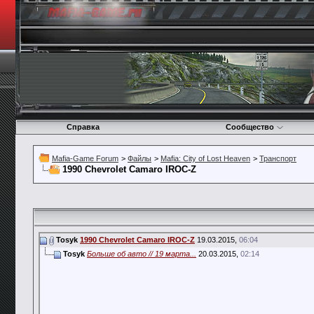
Справка
Сообщество
Mafia-Game Forum
>
Файлы
>
Mafia: City of Lost Heaven
>
Транспорт
1990 Chevrolet Camaro IROC-Z
Tosyk
1990 Chevrolet Camaro IROC-Z
19.03.2015,
06:04
Tosyk
Больше об авто // 19 марта...
20.03.2015,
02:14