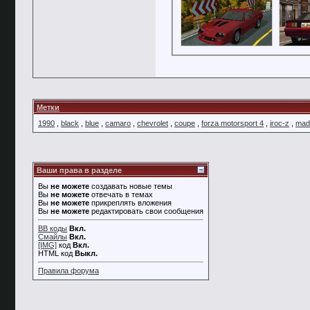
Метки
1990
,
black
,
blue
,
camaro
,
chevrolet
,
coupe
,
forza motorsport 4
,
iroc-z
,
mad 
Ваши права в разделе
Вы
не можете
создавать новые темы
Вы
не можете
отвечать в темах
Вы
не можете
прикреплять вложения
Вы
не можете
редактировать свои сообщения
BB коды
Вкл.
Смайлы
Вкл.
[IMG]
код
Вкл.
HTML код
Выкл.
Правила форума