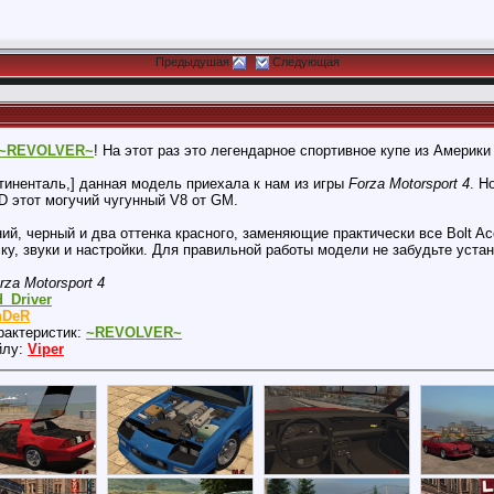
Предыдушая
Следующая
~REVOLVER~
! На этот раз это легендарное спортивное купе из Америки
тиненталь,] данная модель приехала к нам из игры
Forza Motorsport 4
. Н
D этот могучий чугунный V8 от GM.
ий, черный и два оттенка красного, заменяющие практически все Bolt Ac
ку, звуки и настройки. Для правильной работы модели не забудьте уст
rza Motorsport 4
_Driver
DeR
рактеристик:
~REVOLVER~
йлу:
Viper