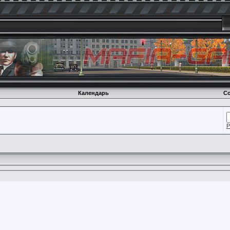
Календарь
Со
Р