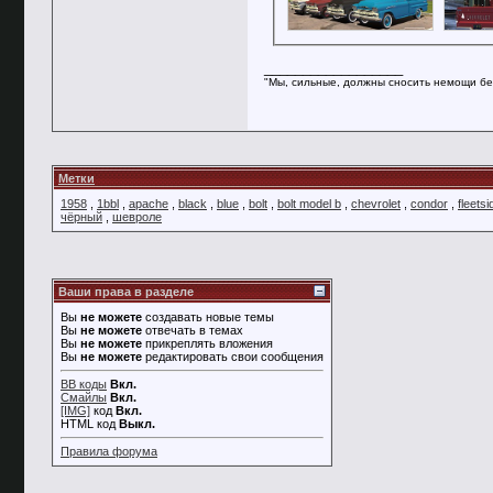
__________________
"Мы, сильные, должны сносить немощи бе
Метки
1958
,
1bbl
,
apache
,
black
,
blue
,
bolt
,
bolt model b
,
chevrolet
,
condor
,
fleetsi
чёрный
,
шевроле
Ваши права в разделе
Вы
не можете
создавать новые темы
Вы
не можете
отвечать в темах
Вы
не можете
прикреплять вложения
Вы
не можете
редактировать свои сообщения
BB коды
Вкл.
Смайлы
Вкл.
[IMG]
код
Вкл.
HTML код
Выкл.
Правила форума