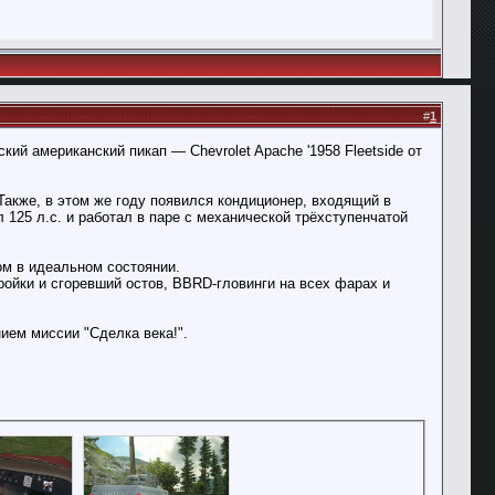
#
1
ий американский пикап — Chevrolet Apache '1958 Fleetside от
Также, в этом же году появился кондиционер, входящий в
125 л.с. и работал в паре с механической трёхступенчатой
ом в идеальном состоянии.
ройки и сгоревший остов, BBRD-гловинги на всех фарах и
нием миссии "Сделка века!".