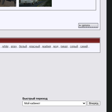
цитата
,
white
,
апач
,
белый
,
красный
,
мафия
,
мод
,
пикап
,
серый
,
синий
,
Быстрый переход