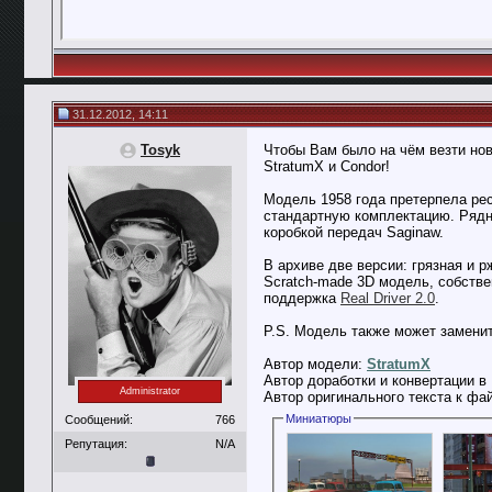
31.12.2012, 14:11
Tosyk
Чтобы Вам было на чём везти нов
StratumX и Condor!
Модель 1958 года претерпела рес
стандартную комплектацию. Рядны
коробкой передач Saginaw.
В архиве две версии: грязная и 
Scratch-made 3D модель, собстве
поддержка
Real Driver 2.0
.
P.S. Модель также может заменить
Автор модели:
StratumX
Автор доработки и конвертации в 
Administrator
Автор оригинального текста к фа
Миниатюры
Сообщений:
766
Репутация:
N/A