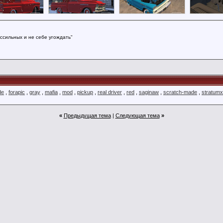
ссильных и не себе угождать"
de
,
forapic
,
gray
,
mafia
,
mod
,
pickup
,
real driver
,
red
,
saginaw
,
scratch-made
,
stratumx
«
Предыдущая тема
|
Следующая тема
»