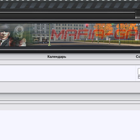
Календарь
Со
Р