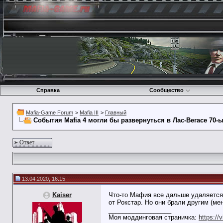
Справка
Сообщество
Mafia-Game Forum
>
Mafia III
>
Главный
События Mafia 4 могли бы развернуться в Лас-Вегасе 70-
Ответ
13.04.2020, 16:15
Kaiser
Что-то Мафия все дальше удаляется о
от Рокстар. Но они брали другим (мен
__________________
Моя моддинговая страничка:
https://