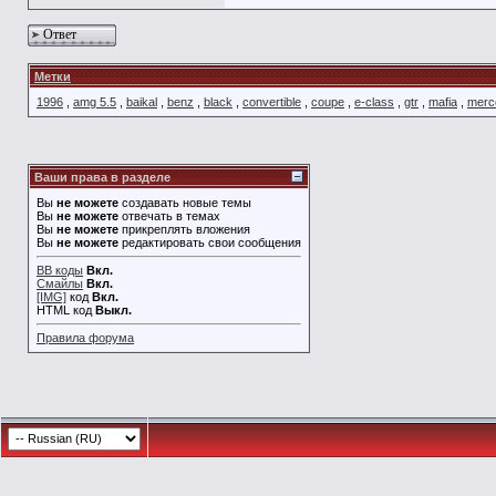
Ответ
Метки
1996
,
amg 5.5
,
baikal
,
benz
,
black
,
convertible
,
coupe
,
e-class
,
gtr
,
mafia
,
merc
Ваши права в разделе
Вы
не можете
создавать новые темы
Вы
не можете
отвечать в темах
Вы
не можете
прикреплять вложения
Вы
не можете
редактировать свои сообщения
BB коды
Вкл.
Смайлы
Вкл.
[IMG]
код
Вкл.
HTML код
Выкл.
Правила форума