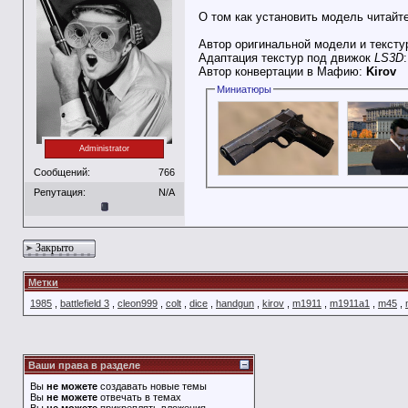
О том как установить модель читайт
Автор оригинальной модели и тексту
Адаптация текстур под движок
LS3D
Автор конвертации в Мафию:
Kirov
Миниатюры
Administrator
Сообщений:
766
Репутация:
N/A
Закрыто
Метки
1985
,
battlefield 3
,
cleon999
,
colt
,
dice
,
handgun
,
kirov
,
m1911
,
m1911a1
,
m45
,
Ваши права в разделе
Вы
не можете
создавать новые темы
Вы
не можете
отвечать в темах