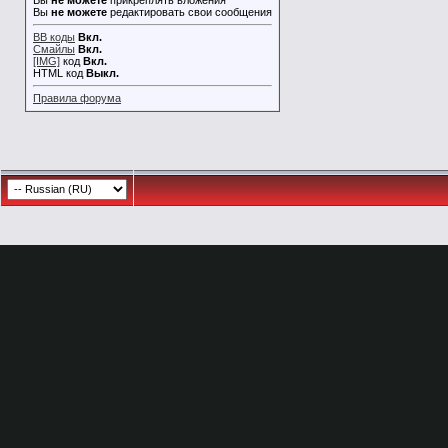
Вы
не можете
прикреплять вложения
Вы
не можете
редактировать свои сообщения
BB коды
Вкл.
Смайлы
Вкл.
[IMG]
код
Вкл.
HTML код
Выкл.
Правила форума