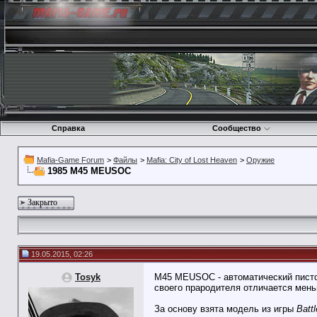
Справка
Сообщество
Mafia-Game Forum
>
Файлы
>
Mafia: City of Lost Heaven
>
Оружие
1985 M45 MEUSOC
Закрыто
19.05.2015, 02:26
Tosyk
M45 MEUSOC - автоматический писто
своего прародителя отличается мен
За основу взята модель из игры
Battl