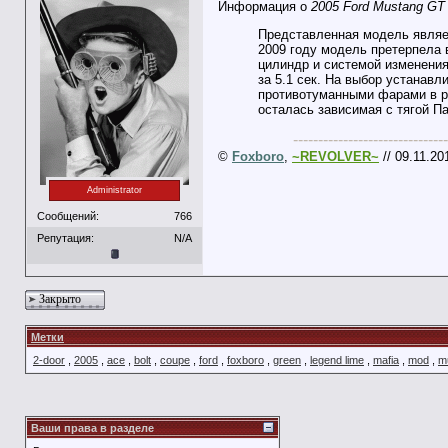
Информация о
2005 Ford Mustang GT
Представленная модель являетс
2009 году модель претерпела 
цилиндр и системой изменения
за 5.1 сек. На выбор устанав
противотуманными фарами в ре
осталась зависимая с тягой П
-------------------------------
©
Foxboro
,
~REVOLVER~
// 09.11.20
Administrator
Сообщений:
766
Репутация:
N/A
Закрыто
Метки
2-door
,
2005
,
ace
,
bolt
,
coupe
,
ford
,
foxboro
,
green
,
legend lime
,
mafia
,
mod
,
m
Ваши права в разделе