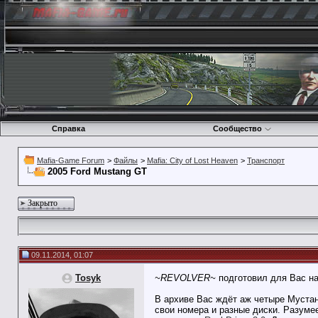
Справка
Сообщество
Mafia-Game Forum
>
Файлы
>
Mafia: City of Lost Heaven
>
Транспорт
2005 Ford Mustang GT
Закрыто
09.11.2014, 01:07
Tosyk
~REVOLVER~
подготовил для Вас на
В архиве Вас ждёт аж четыре Мустанг
свои номера и разные диски. Разуме