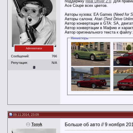
поддержку
Real Driver 2.0
. Для прав
Ace Coupe всех цветов.
Авторы кузова: EA Games (
Need for 
Авторы салона: Atari (
Test Drive Unlim
Автор конвертации в GTA: SA, двигат
Автор конвертации в Мафию и харак
Автор оригинального текста к файлу
Миниатюры
Administrator
Сообщений:
766
Репутация:
N/A
09.11.2014, 23:09
Tosyk
Больше об авто // 9 ноября 20
----------------------------------------------