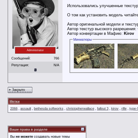
Использовались улучшенные тексту
О том как установить модель читайт
Автор оригинальной модели и тексту
Автор текстур высокого разрешения:
Автор конвертации в Мафию:
Kirov
Миниатюры
Administrator
Сообщений:
766
Репутация:
N/A
Закрыто
Метки
2066
,
assault
,
bethesda softworks
,
christopherwallace
,
fallout 3
,
kirov
,
rifle
,
type-
Ваши права в разделе
Вы
не можете
создавать новые темы