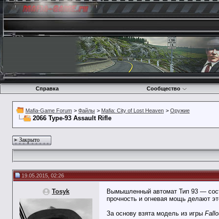
Справка
Сообщество
Mafia-Game Forum
>
Файлы
>
Mafia: City of Lost Heaven
>
Оружие
2066 Type-93 Assault Rifle
Закрыто
19.05.2015, 02:26
Tosyk
Вымышленный автомат Тип 93 — соста
прочность и огневая мощь делают эт
За основу взята модель из игры
Fallo