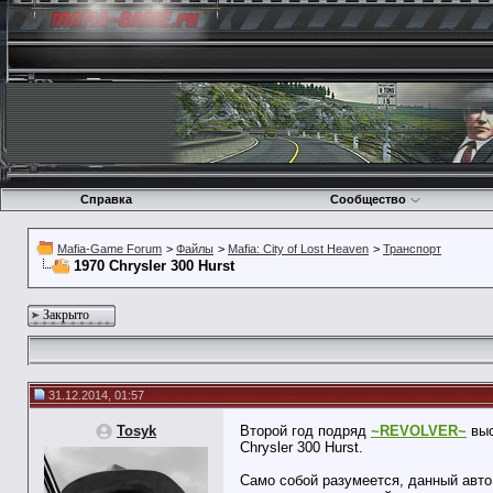
Справка
Сообщество
Mafia-Game Forum
>
Файлы
>
Mafia: City of Lost Heaven
>
Транспорт
1970 Chrysler 300 Hurst
Закрыто
31.12.2014, 01:57
Tosyk
Второй год подряд
~REVOLVER~
выс
Chrysler 300 Hurst.
Само собой разумеется, данный авто