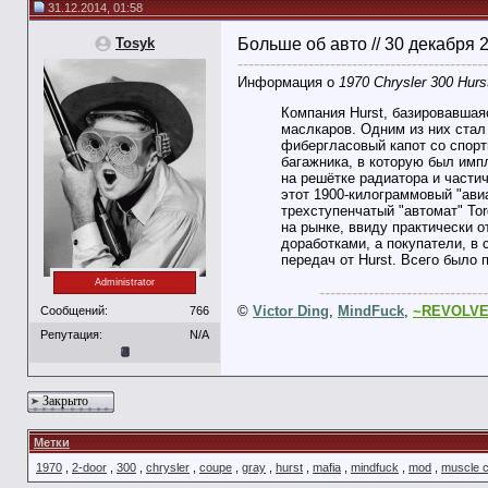
31.12.2014, 01:58
Tosyk
Больше об авто // 30 декабря 
----------------------------------------------
Информация о
1970 Chrysler 300 Hurs
Компания Hurst, базировавшая
маслкаров. Одним из них стал 
фибергласовый капот со спор
багажника, в которую был имп
на решётке радиатора и частич
этот 1900-килограммовый "авиа
трехступенчатый "автомат" To
на рынке, ввиду практически 
доработками, а покупатели, в
передач от Hurst. Всего было 
Administrator
-------------------------------
©
Victor Ding
,
MindFuck
,
~REVOLV
Сообщений:
766
Репутация:
N/A
Закрыто
Метки
1970
,
2-door
,
300
,
chrysler
,
coupe
,
gray
,
hurst
,
mafia
,
mindfuck
,
mod
,
muscle 