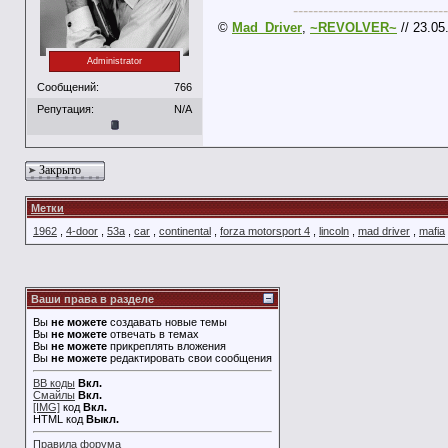
-------------------------------
©
Mad_Driver
,
~REVOLVER~
// 23.05
Administrator
Сообщений:
766
Репутация:
N/A
Закрыто
Метки
1962
,
4-door
,
53а
,
car
,
continental
,
forza motorsport 4
,
lincoln
,
mad driver
,
mafia
Ваши права в разделе
Вы
не можете
создавать новые темы
Вы
не можете
отвечать в темах
Вы
не можете
прикреплять вложения
Вы
не можете
редактировать свои сообщения
BB коды
Вкл.
Смайлы
Вкл.
[IMG]
код
Вкл.
HTML код
Выкл.
Правила форума