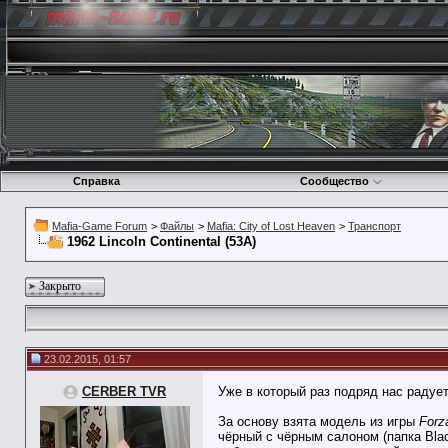
Справка
Сообщество
Mafia-Game Forum
>
Файлы
>
Mafia: City of Lost Heaven
>
Транспорт
1962 Lincoln Continental (53А)
Закрыто
23.02.2015, 01:57
CERBER TVR
Уже в который раз подряд нас радуе
За основу взята модель из игры
Forz
чёрный с чёрным салоном (папка Bla