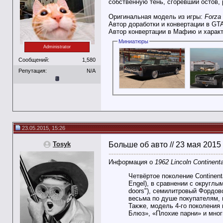
собственную тень, сгоревший остов,
Оригинальная модель из игры:
Forza 
Автор доработки и конвертации в GT
Автор конвертации в Мафию и харак
Миниатюры
Administrator
Сообщений:
1,580
Репутация:
N/A
23.05.2015, 15:26
Tosyk
Больше об авто // 23 мая 2015
----------------------------------------------
Информация о
1962 Lincoln Continenta
Четвёртое поколение Continen
Engel), в сравнении с округлы
doors"), семилитровый Фордов
весьма по душе покупателям, 
Также, модель 4-го поколения
Блюз», «Плохие парни» и мног