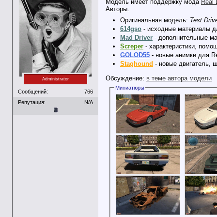
Модель имеет поддержку мода
Real 
Авторы:
Оригинальная модель:
Test Driv
614gso
- исходные материалы дл
Mad Driver
- дополнительные ма
Screper
- характеристики, помо
GOLOD55
- новые анимки для Re
Staghound
- новые двигатель, ш
Обсуждение:
в теме автора модели
Administrator
Миниатюры
Сообщений:
766
Репутация:
N/A