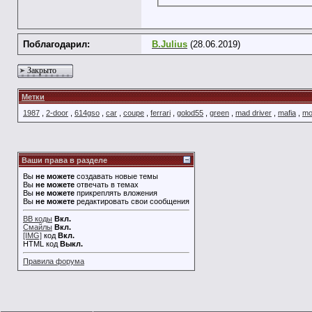
Поблагодарил:
B.Julius
(28.06.2019)
Закрыто
Метки
1987
,
2-door
,
614gso
,
car
,
coupe
,
ferrari
,
golod55
,
green
,
mad driver
,
mafia
,
mo
Ваши права в разделе
Вы
не можете
создавать новые темы
Вы
не можете
отвечать в темах
Вы
не можете
прикреплять вложения
Вы
не можете
редактировать свои сообщения
BB коды
Вкл.
Смайлы
Вкл.
[IMG]
код
Вкл.
HTML код
Выкл.
Правила форума