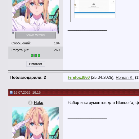
__________________
Senior Member
Сообщений:
184
Репутация:
260
Enforcer
Поблагодарили: 2
Firefox3860
(25.04.2026),
Roman K.
(1
16.07.2026, 16:16
Haku
Набор инструментов для Blender`a, 
__________________