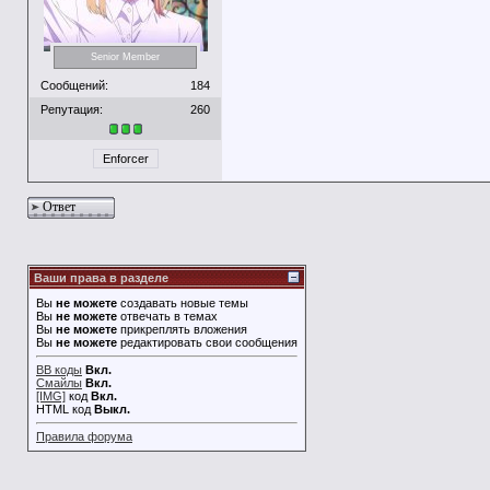
Senior Member
Сообщений:
184
Репутация:
260
Enforcer
Ответ
Ваши права в разделе
Вы
не можете
создавать новые темы
Вы
не можете
отвечать в темах
Вы
не можете
прикреплять вложения
Вы
не можете
редактировать свои сообщения
BB коды
Вкл.
Смайлы
Вкл.
[IMG]
код
Вкл.
HTML код
Выкл.
Правила форума