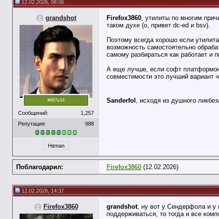
12.02.2026, 08:06
grandshot
Firefox3860
, утилиты по многим при
таком духе (о, привет dc-ed и bsv).
Поэтому всегда хорошо если утилита
возможность самостоятельно обрабат
самому разбираться как работает и п
А еще лучше, если софт платформоне
совместимости это лучший вариант ч
Sanderfol
, исходя из душного ликбе
#667e34
Сообщений:
1,257
Репутация:
988
Hitman
Поблагодарил:
Firefox3860
(12.02.2026)
12.02.2026, 14:37
Firefox3860
grandshot
, ну вот у Сендерфола и у
поддерживаться, то тогда и все комп