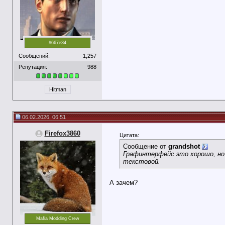
#667e34
Сообщений:
1,257
Репутация:
988
Hitman
06.02.2026, 06:51
Firefox3860
Цитата:
Сообщение от
grandshot
Графинтерфейс это хорошо, но
текстовой.
А зачем?
Mafia Modding Crew