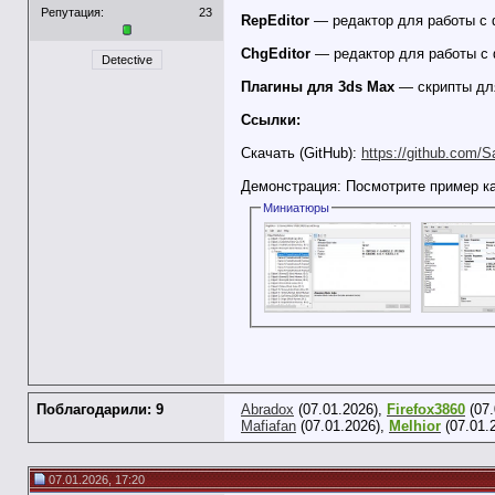
Репутация:
23
RepEditor
— редактор для работы с 
ChgEditor
— редактор для работы с 
Detective
Плагины для 3ds Max
— скрипты для
Ссылки:
Скачать (GitHub):
https://github.com/S
Демонстрация: Посмотрите пример к
Миниатюры
Поблагодарили: 9
Abradox
(07.01.2026),
Firefox3860
(07.
Mafiafan
(07.01.2026),
Melhior
(07.01.
07.01.2026, 17:20