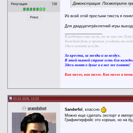
Демонстрация: Посмотрите при
Репутация:
728
Из всей этой простыни текста я поня
Priest
Для двадцатитрёхлетней игры выходи
__________________
Я работал как волк, но не выл на Луну
Каждый день я привык уходить на вой
Здесь воюют всегда.
За кресты, за звезды и за воздух.
В этой пьяной стране есть для каждо
Здесь поют о душе и в нее же плюют!
Как назло, как назло. Как назло я поня
03.02.2026, 13:22
grandshot
Sanderfol
, классно
Можно еще сделать экспорт и импорт 
Графинтерфейс это хорошо, но на бу