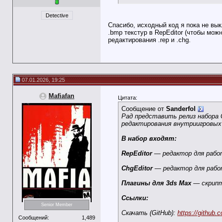
Detective
Спасибо, исходный код я пока не вык
.bmp текстур в RepEditor (чтобы мож
редактирования .rep и .chg.
07.01.2026, 19:25
Mafiafan
Цитата:
Сообщение от
Sanderfol
Рад представить релиз набора 
редактирования внутриигровых 
В набор входят:
RepEditor
— редактор для работ
ChgEditor
— редактор для рабо
Плагины для 3ds Max
— скрипты
Ссылки:
Senior Member
Скачать (GitHub):
https://github.
Сообщений:
1,489