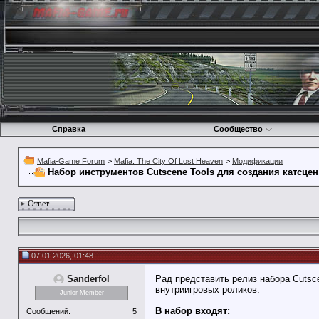
Справка
Сообщество
Mafia-Game Forum
>
Mafia: The City Of Lost Heaven
>
Модификации
Набор инструментов Cutscene Tools для создания катсцен
Ответ
07.01.2026, 01:48
Sanderfol
Рад представить релиз набора Cutsce
внутриигровых роликов.
Junior Member
В набор входят:
Сообщений:
5