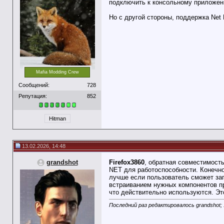
подключить к консольному приложению
Но с другой стороны, поддержка Net
Mafia Modding Crew
Сообщений:
728
Репутация:
852
Hitman
13.02.2026, 14:48
grandshot
Firefox3860
, обратная совместимость
NET для работоспособности. Конечно 
лучше если пользователь сможет зап
встраиванием нужных компонентов пр
что действительно используются. Эт
Последний раз редактировалось grandshot; 