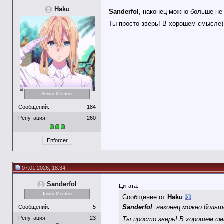
Haku
Sanderfol
, наконец можно больше не
Ты просто зверь! В хорошем смысле)
__________________
Senior Member
Сообщений:
184
Репутация:
260
Enforcer
07.01.2026, 18:34
Sanderfol
Цитата:
Junior Member
Сообщение от
Haku
Sanderfol
, наконец можно больш
Сообщений:
5
Репутация:
23
Ты просто зверь! В хорошем см