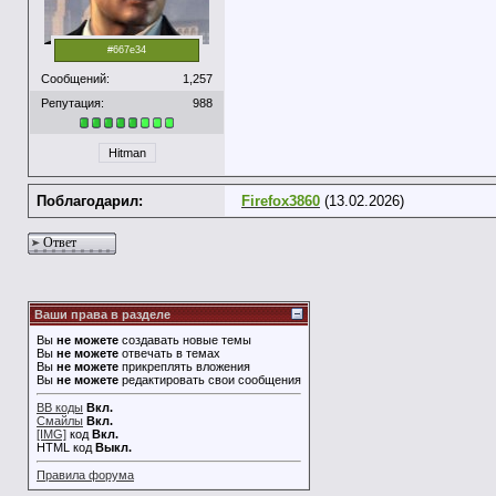
#667e34
Сообщений:
1,257
Репутация:
988
Hitman
Поблагодарил:
Firefox3860
(13.02.2026)
Ответ
Ваши права в разделе
Вы
не можете
создавать новые темы
Вы
не можете
отвечать в темах
Вы
не можете
прикреплять вложения
Вы
не можете
редактировать свои сообщения
BB коды
Вкл.
Смайлы
Вкл.
[IMG]
код
Вкл.
HTML код
Выкл.
Правила форума