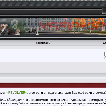
Календарь
Со
Р
адует
~REVOLVER~
, и сегодня он подготовил для Вас ещё один огромный 
orza Motorsport 4
, а это автоматически означает идеальную геометрию к
Black) и голубой со светлым салоном (папка Blue) — при установке выб