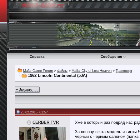
Справка
Сообщество
Mafia-Game Forum
>
Файлы
>
Mafia: City of Lost Heaven
>
Транспорт
1962 Lincoln Continental (53А)
Закрыто
23.02.2015, 01:57
CERBER TVR
Уже в который раз подряд нас р
За основу взята модель из игры
F
чёрный с чёрным салоном (папка 