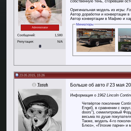
собственную тень, сгоревший ост
Оригинальная модель из игры:
Fo
Автор доработки и конвертации 
Автор конвертации в Мафию и ха
Миниатюры
Administrator
Сообщений:
1,580
Репутация:
N/A
23.05.2015, 15:26
Tosyk
Больше об авто // 23 мая 2
-----------------------------------------
Информация о
1962 Lincoln Contin
Четвёртое поколение Conti
Engel), в сравнении с окр
doors"), семилитровый Фор
весьма по душе покупателя
Также, модель 4-го поколе
Блюз», «Плохие парни» и м