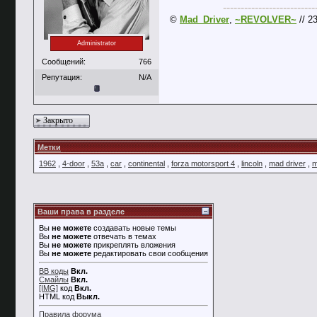
--------------------------
©
Mad_Driver
,
~REVOLVER~
// 2
Administrator
Сообщений:
766
Репутация:
N/A
Закрыто
Метки
1962
,
4-door
,
53а
,
car
,
continental
,
forza motorsport 4
,
lincoln
,
mad driver
,
m
Ваши права в разделе
Вы
не можете
создавать новые темы
Вы
не можете
отвечать в темах
Вы
не можете
прикреплять вложения
Вы
не можете
редактировать свои сообщения
BB коды
Вкл.
Смайлы
Вкл.
[IMG]
код
Вкл.
HTML код
Выкл.
Правила форума