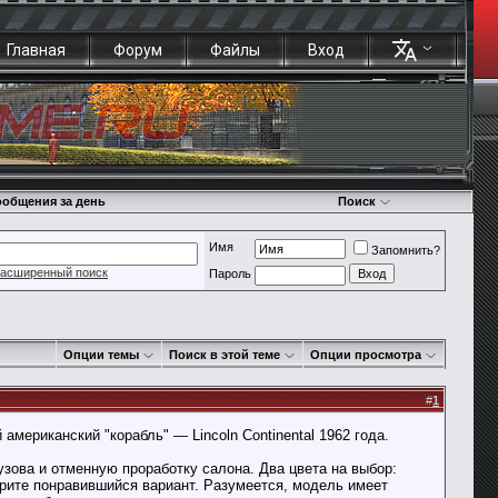
Главная
Форум
Файлы
Вход
общения за день
Поиск
Имя
Запомнить?
асширенный поиск
Пароль
Опции темы
Поиск в этой теме
Опции просмотра
#
1
американский "корабль" — Lincoln Continental 1962 года.
узова и отменную проработку салона. Два цвета на выбор:
ерите понравившийся вариант. Разумеется, модель имеет