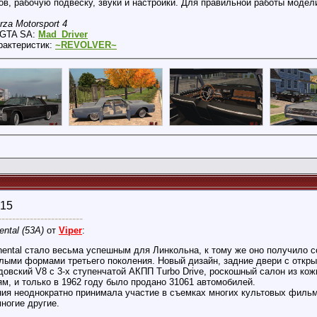
ов, рабочую подвеску, звуки и настройки. Для правильной работы модел
rza Motorsport 4
в GTA SA:
Mad_Driver
рактеристик:
~REVOLVER~
015
------------------------
ental (53А)
от
Viper
:
nental стало весьма успешным для Линкольна, к тому же оно получило 
углыми формами третьего поколения. Новый дизайн, задние двери с откры
довский V8 с 3-х ступенчатой АКПП Turbo Drive, роскошный салон из ко
м, и только в 1962 году было продано 31061 автомобилей.
ния неоднократно принимала участие в съемках многих культовых фильм
ногие другие.