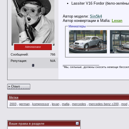
Lassiter V16 Fordor (бело-зелён
Автор модели:
Sin5k4
Автор конвертации в Mafia:
Lexan
Миниатюры
Administrator
Сообщений:
766
Репутация:
N/A
__________________
"Мы, сильные, должны сносить немощи бессил
Ответ
Метки
2003
,
german
,
kompressor
,
lexan
,
mafia
,
mercedes
,
mercedes-benz c200
,
mod
Ваши права в разделе