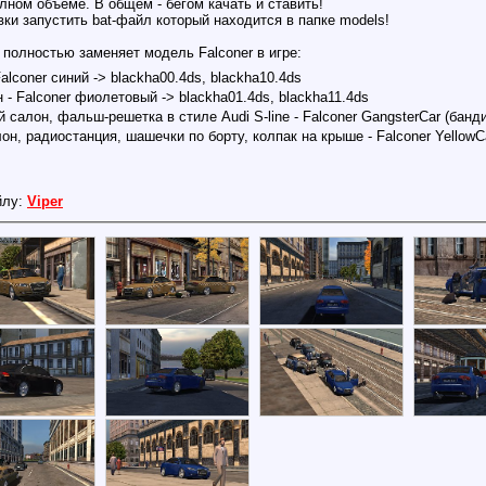
лном объеме. В общем - бегом качать и ставить!
вки запустить bat-файл который находится в папке models!
 полностью заменяет модель Falconer в игре:
alconer синий -> blackha00.4ds, blackha10.4ds
 - Falconer фиолетовый -> blackha01.4ds, blackha11.4ds
салон, фальш-решетка в стиле Audi S-line - Falconer GangsterCar (бандит
н, радиостанция, шашечки по борту, колпак на крыше - Falconer YellowCar 
йлу:
Viper