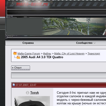
Справка
Сообщество
Mafia-Game Forum
>
Файлы
>
Mafia: City of Lost Heaven
>
Транспорт
2005 Audi A4 3.0 TDI Quattro
Ответ
07.07.2007, 13:47
Tosyk
Сегодня il-Inc пригнал нам не од
отделки салонов в каждой индиви
модель с черно-бежевый салоном 
колпак на крыше (ночью он естес