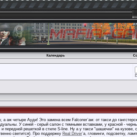
Календарь
Со
Р
ну, а аж четыре Ауди! Это замена всем Falconer`ам: от такси до гангстер
дуальны. У синей - серый салон с темными вставками, у красной - черн
и передней решеткой в стиле S-line. Ну а у такси "шашечки" на кузове,
твенно светится). Про поддержку
Real Driver
`а, гловинги, подсветку, лам