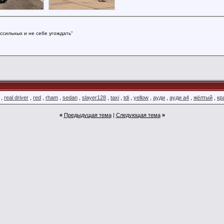
ссильных и не себе угождать"
,
real driver
,
red
,
rham
,
sedan
,
slayer128
,
taxi
,
tdi
,
yellow
,
ауди
,
ауди а4
,
жёлтый
,
кр
«
Предыдущая тема
|
Следующая тема
»