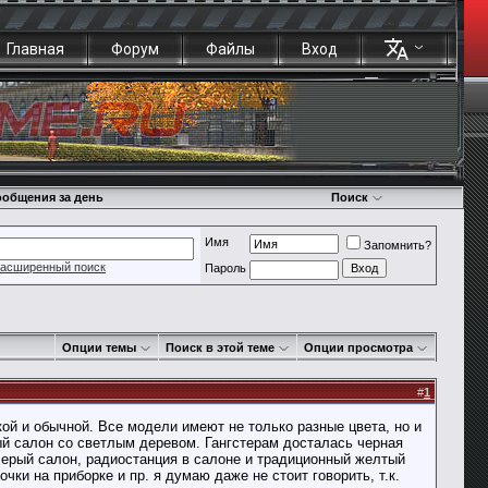
Главная
Форум
Файлы
Вход
общения за день
Поиск
Имя
Запомнить?
асширенный поиск
Пароль
Опции темы
Поиск в этой теме
Опции просмотра
#
1
ской и обычной. Все модели имеют не только разные цвета, но и
ый салон со светлым деревом. Гангстерам досталась черная
 серый салон, радиостанция в салоне и традиционный желтый
почки на приборке и пр. я думаю даже не стоит говорить, т.к.