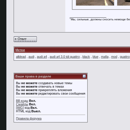
__________________
"Мы, сильные, должны сносить немощи бе
Ответ
Метки
alldead
,
audi
,
audi a4
,
audi a4 3.0 tdi quattro
,
black
,
blue
,
mafia
,
mod
,
quattro
Ваши права в разделе
Вы
не можете
создавать новые темы
Вы
не можете
отвечать в темах
Вы
не можете
прикреплять вложения
Вы
не можете
редактировать свои сообщения
BB коды
Вкл.
Смайлы
Вкл.
[IMG]
код
Вкл.
HTML код
Выкл.
Правила форума