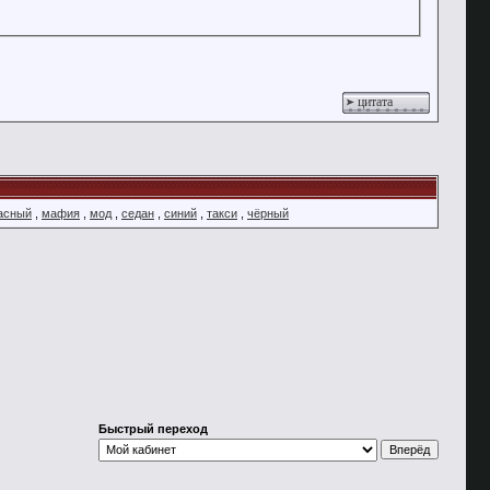
цитата
асный
,
мафия
,
мод
,
седан
,
синий
,
такси
,
чёрный
Быстрый переход