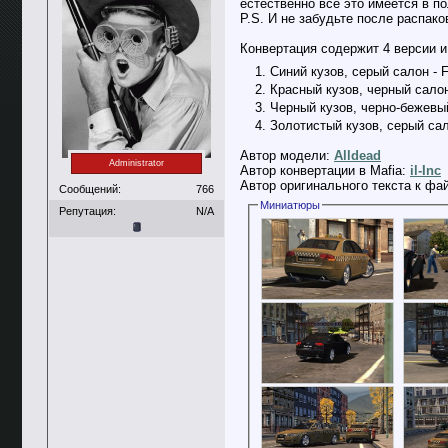
естественно всё это имеется в по
P.S. И не забудьте после распако
Конвертация содержит 4 версии и
Синий кузов, серый салон - F
Красный кузов, черный салон
Черный кузов, черно-бежевый 
Золотистый кузов, серый сало
Автор модели:
Alldead
Administrator
Автор конвертации в Mafia:
il-Inc
Автор оригинального текста к фа
Сообщений:
766
Миниатюры
Репутация:
N/A