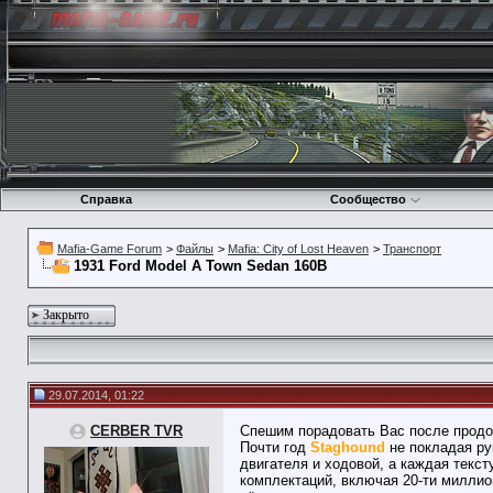
Справка
Сообщество
Mafia-Game Forum
>
Файлы
>
Mafia: City of Lost Heaven
>
Транспорт
1931 Ford Model A Town Sedan 160B
Закрыто
29.07.2014, 01:22
CERBER TVR
Спешим порадовать Вас после продо
Почти год
Staghound
не покладая рук
двигателя и ходовой, а каждая текс
комплектаций, включая 20-ти миллио