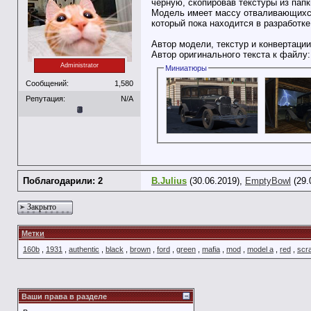
чёрную, скопировав текстуры из папк
Модель имеет массу отваливающихся 
который пока находится в разработке
Автор модели, текстур и конвертац
Автор оригинального текста к файлу
Administrator
Миниатюры
Сообщений:
1,580
Репутация:
N/A
Поблагодарили: 2
B.Julius
(30.06.2019),
EmptyBowl
(29.
Закрыто
Метки
160b
,
1931
,
authentic
,
black
,
brown
,
ford
,
green
,
mafia
,
mod
,
model a
,
red
,
scr
Ваши права в разделе