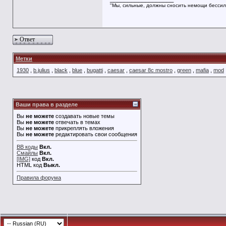
"Мы, сильные, должны сносить немощи бессил
Ответ
Метки
1930
,
b.julius
,
black
,
blue
,
bugatti
,
caesar
,
caesar 8c mostro
,
green
,
mafia
,
mod
Ваши права в разделе
Вы
не можете
создавать новые темы
Вы
не можете
отвечать в темах
Вы
не можете
прикреплять вложения
Вы
не можете
редактировать свои сообщения
BB коды
Вкл.
Смайлы
Вкл.
[IMG]
код
Вкл.
HTML код
Выкл.
Правила форума