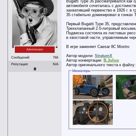
Bugatti Type 35 рассматривался как
автомобиля сочеталась с достоинств
захвативший первенство в 1926 г. в г
35 стабильно доминировал в гонках Ta
Первый Bugatti Type 35, представле
Трехклапанный 2.0-литровый восьмиц
Подвеска состояла из листовых рес
в хвостовой части, управляемым чер
В игре заменяет Caesar 8C Mostro
Administrator
Автор модели:
StratumX
Сообщений:
766
Автор конвертации:
B.Julius
Репутация:
N/A
Автор оригинального текста к файлу
Миниатюры
__________________