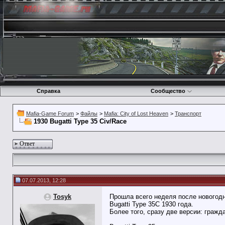
Справка
Сообщество
Mafia-Game Forum
>
Файлы
>
Mafia: City of Lost Heaven
>
Транспорт
1930 Bugatti Type 35 Civ/Race
Ответ
07.07.2013, 12:28
Tosyk
Прошла всего неделя после новогодн
Bugatti Type 35C 1930 года.
Более того, сразу две версии: гражд